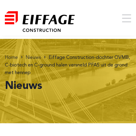
Home
Nieuws
Eiffage Construction-dochter OVMB,
C-biotech en C-ground halen versneld PFAS uit de grond
met hennep
Nieuws