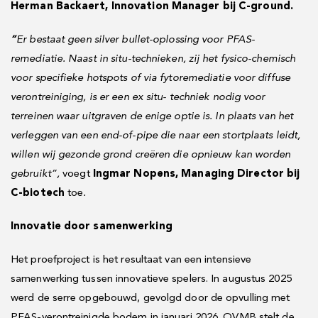
Herman Backaert, Innovation Manager bij C-ground.
“
Er bestaat geen silver bullet-oplossing voor PFAS-
remediatie. Naast in situ-technieken, zij het fysico-chemisch
voor specifieke hotspots of via fytoremediatie voor diffuse
verontreiniging, is er een ex situ- techniek nodig voor
terreinen waar uitgraven de enige optie is. In plaats van het
verleggen van een end-of-pipe die naar een stortplaats leidt,
willen wij gezonde grond creëren die opnieuw kan worden
gebruikt”,
voegt
Ingmar Nopens, Managing Director bij
C-biotech
toe
.
Innovatie door samenwerking
Het proefproject is het resultaat van een intensieve
samenwerking tussen innovatieve spelers. In augustus 2025
werd de serre opgebouwd, gevolgd door de opvulling met
PFAS-verontreinigde bodem in januari 2026. OVMB stelt de