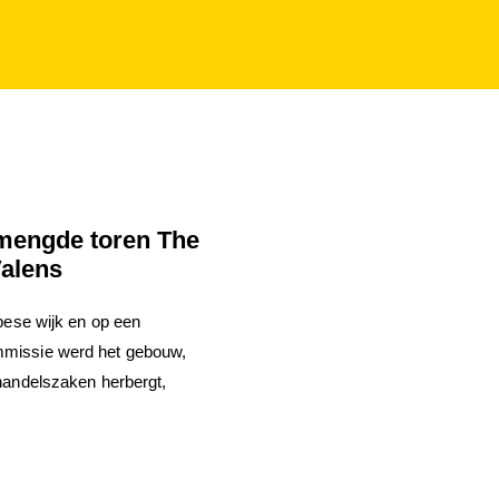
mengde toren The
Valens
pese wijk en op een
missie werd het gebouw,
handelszaken herbergt,