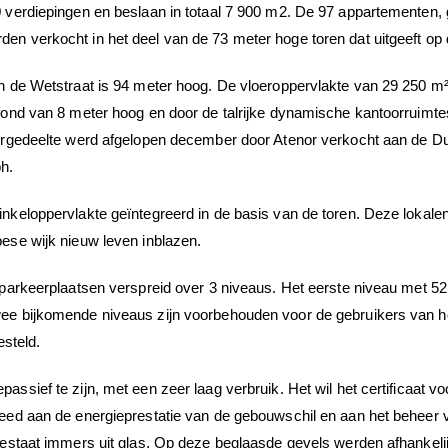
 verdiepingen en beslaan in totaal 7 900 m2. De 97 appartementen, 
n verkocht in het deel van de 73 meter hoge toren dat uitgeeft op 
an de Wetstraat is 94 meter hoog. De vloeroppervlakte van 29 250 
fond van 8 meter hoog en door de talrijke dynamische kantoorruimtes
oorgedeelte werd afgelopen december door Atenor verkocht aan de D
h.
nkeloppervlakte geïntegreerd in de basis van de toren. Deze lokale
ese wijk nieuw leven inblazen.
 parkeerplaatsen verspreid over 3 niveaus. Het eerste niveau met 5
ee bijkomende niveaus zijn voorbehouden voor de gebruikers van h
esteld.
ssief te zijn, met een zeer laag verbruik. Het wil het certificaat 
eed aan de energieprestatie van de gebouwschil en aan het beheer v
bestaat immers uit glas. Op deze beglaasde gevels werden afhankelij