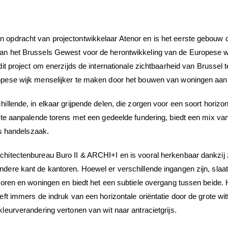
 opdracht van projectontwikkelaar Atenor en is het eerste gebouw d
an het Brussels Gewest voor de herontwikkeling van de Europese wi
dit project om enerzijds de internationale zichtbaarheid van Brussel
opese wijk menselijker te maken door het bouwen van woningen aan
illende, in elkaar grijpende delen, die zorgen voor een soort horizont
arte aanpalende torens met een gedeelde fundering, biedt een mix va
ls handelszaak.
hitectenbureau Buro II & ARCHI+I en is vooral herkenbaar dankzij 
dere kant de kantoren. Hoewel er verschillende ingangen zijn, slaa
ntoren en woningen en biedt het een subtiele overgang tussen beide.
eft immers de indruk van een horizontale oriëntatie door de grote witt
leurverandering vertonen van wit naar antracietgrijs.