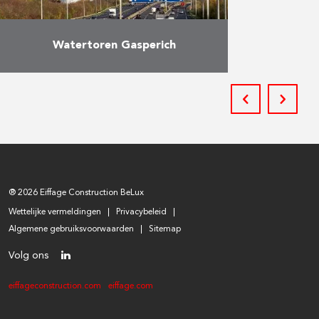
Watertoren Gasperich
Bouw van de nieuwe watertoren in
Gasperich met een capaciteit van
1.000 m³ en een hoogte van 68 m.
Meer
® 2026 Eiffage Construction BeLux
Wettelijke vermeldingen
Privacybeleid
Algemene gebruiksvoorwaarden
Sitemap
Volg ons
eiffageconstruction.com
eiffage.com