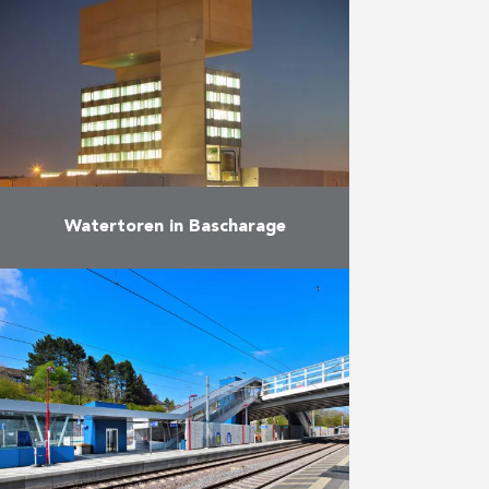
Luxemburg.
Meer
Watertoren in Bascharage
Het project omvat de bouw van
een watertoren, een werkplaats
voor de technische dienst en een
magazijn. Het hoogste punt van
de watertoren situeert zich …
Meer