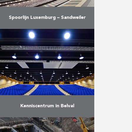
Spoorlijn Luxemburg – Sandweiler
Infrastructuurwerken voor de
dubbele spoorlijn Luxemburg –
Sandweiler.
Meer
Kenniscentrum in Belval
La Cité des Sciences
(wetenschapspark) van de