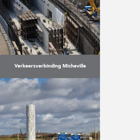
Universiteit van Luxemburg ligt op
een terrein waar vroeger een oude
staalfabriek stond in de wijk
“Belval” in …
Meer
Verkeersverbinding Micheville
Deze verkeersverbinding past in
de verlenging van een overdekt
traject met een 2×2-baan van 125
m lang en een sectie van 13,50 m
x 8 …
Meer