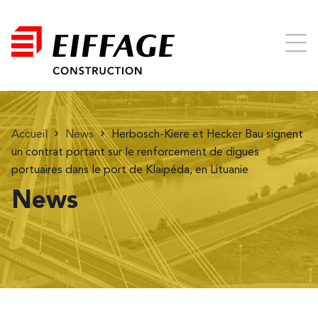
Accueil
News
Herbosch-Kiere et Hecker Bau signent
un contrat portant sur le renforcement de digues
portuaires dans le port de Klaipéda, en Lituanie
News