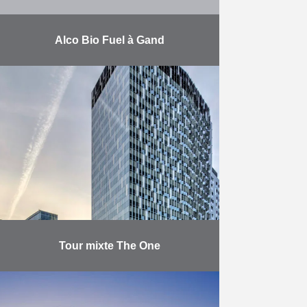
Alco Bio Fuel à Gand
L’usine Alco Bio Fuel de Gand
distille quelque 120.000 t de
bioéthanol par an, destiné aux
marchés belge et européen. Valens
a exécuté divers travaux …
En savoir plus
Tour mixte The One
Réalisée pour le compte du
promoteur belge Atenor, la tour The