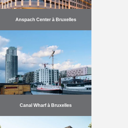
Anspach Center à Bruxelles
Le projet comprend : un casino : le
casino VIAGE réparti sur 8 étages
comprenant des salles de jeu (400
machines à sous – 35 …
En savoir plus
Canal Wharf à Bruxelles
Structuré en 4 bâtiments agencés
autour d’un îlot de verdure privatif,