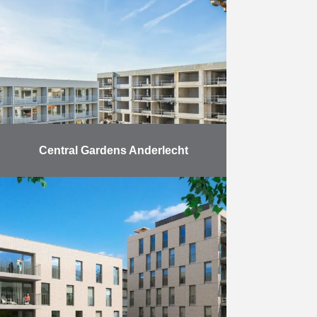
long de l’Escaut, dans un parc
verdoyant de 3,4 hectares des
Gentbrugse Meersen. Il …
En savoir plus
Central Gardens Anderlecht
La commune à forte densité de
population d’Anderlecht abrite
Central Gardens, un écrin de
verdure au cœur de la ville. Après
la démolition d’une ancienne …
En savoir plus