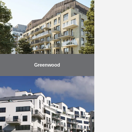
cet ensemble en bordure du canal
propose 270 appartements
modernes, spacieux et
confortables, allant …
En savoir plus
Greenwood
Le projet Greenwood-Woluwe est
un projet résidentiel de haut
standing, conçu par les architectes
J. Matecki et Cerau Architects
Partners. Il propose des studios,
des …
En savoir plus