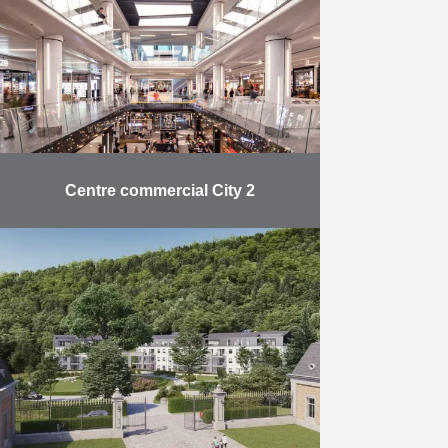
appartements Vandergoten à
Laeken. Vandergoten comprend 53
logements conventionnés, tous
conformes à la …
En savoir plus
Centre commercial City 2
Après plus de deux ans de
rénovations de taille, le centre
commercial bruxellois City 2 a
officiellement rouvert ses portes fin
septembre. Situé entre la …
En savoir plus