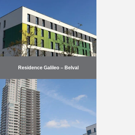
commerciaux, 54 garages
souterrains et 19 places de
stationnement. Tous les
appartements disposent de
grandes terrasses et …
En savoir plus
Residence Galileo – Belval
Situé à l’entrée du site de Belval
(Luxembourg-Esch-s/-Alzette),
l’immeuble offre : 128 studios pour
étudiants 8 appartements
communautaires (colocation) 16
studios pour doctorants et
enseignants …
En savoir plus