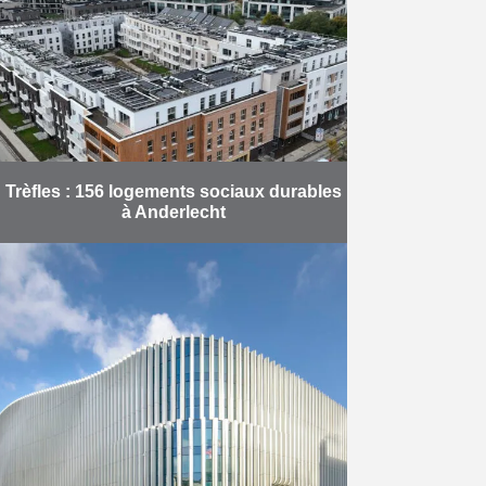
Trèfles : 156 logements sociaux durables
à Anderlecht
Après deux ans de travaux, Valens,
en partenariat avec Louis
De Waele, a finalisé le projet
Trèfles pour le Fonds du Logement
bruxellois. Ce chantier d’envergure
…
En savoir plus