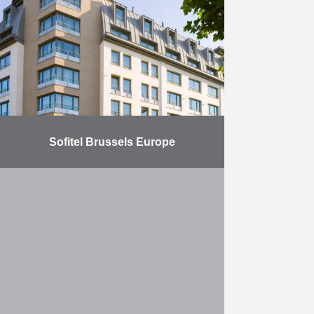
Comines-Froissart à Bruxelles.
Léopold Village est un des plus
importants chantiers de logements
…
En savoir plus
Sofitel Brussels Europe
Construction d’un hôtel Sofitel de
149 chambres et d’un immeuble de
19 appartements indépendants.
En savoir plus