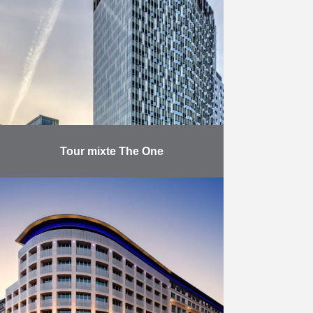
commerces situés sur l’îlot
Comines-Froissart à Bruxelles.
Léopold Village est un des plus
importants chantiers de logements
…
En savoir plus
Tour mixte The One
Réalisée pour le compte du
promoteur belge Atenor, la tour The
One est la première opération à
sortir de terre dans le cadre du
Projet …
En savoir plus