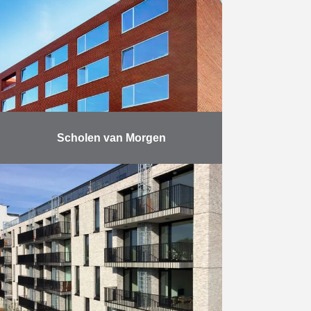
centre de conférence. Gros œuvre,
parachèvement et techniques
spéciales.
En savoir plus
Scholen van Morgen
Construction et entretien de 25
écoles dans toute la Flandre.
En savoir plus