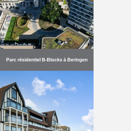
Trèfles pour le Fonds du Logement
bruxellois. Ce chantier d’envergure
…
En savoir plus
Parc résidentiel B-Blocks à Beringen
Juste avant l’été, nous avons pu
compter une nouvelle réalisation de
taille, grâce au complexe
résidentiel B-Blocks à Beringen. Ce
projet, composé de trois phases, …
En savoir plus