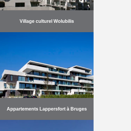
Village culturel Wolubilis
Le projet propose un ensemble
architectural alliant simplicité et
intégration au milieu environnant.
Eiffage Development a proposé
une grande diversité dans les
appartements (tailles, dispositions,
…
En savoir plus
Appartements Lappersfort à Bruges
Ce projet comprend 48
appartements et 2 espaces