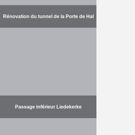
Rénovation du tunnel de la Porte de Hal
La société momentanée
entièrement aux couleurs d’Eiffage,
Yvan Paque – VSE – Valens –
Clemessy – Collignon – Eiffage
Énergie Systèmes, achève les
travaux du …
En savoir plus
Passage inférieur Liedekerke
Construction d’un nouveau tunnel
sous les voies de la ligne 50 entre
le tunnel routier et le passage