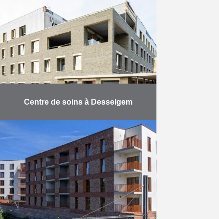
voitures pour le CPAS de Halle.
Une terrasse destinée aux
personnes atteintes …
En savoir plus
Centre de soins à Desselgem
À quelques pas du centre de
Desselgem, la réception provisoire
de l’hôtel résidentiel et de soins
Aurélys s’est déroulée fin
septembre. Le bâtiment compte 92
…
En savoir plus