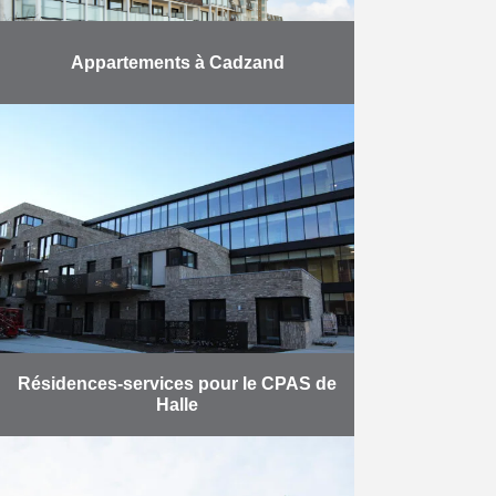
Appartements à Cadzand
Juste de l’autre côté de la frontière
avec les Pays-Bas, les espaces
généraux et les premiers
appartements du projet De
Branding ont été réceptionnés en
…
En savoir plus
Résidences-services pour le CPAS de
Halle
AB a construit 40 résidences-
services ainsi qu’un parking
souterrain d’une capacité de 68