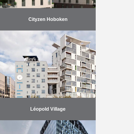
Cityzen Hoboken
La résidence CityZen est
composée de 2 bâtiments, l’un de 4
niveaux et l’autre de 6 niveaux. Le
projet offre un large choix
d’appartements de …
En savoir plus
Léopold Village
Construction d’un complexe de
logements, d’un hôtel et