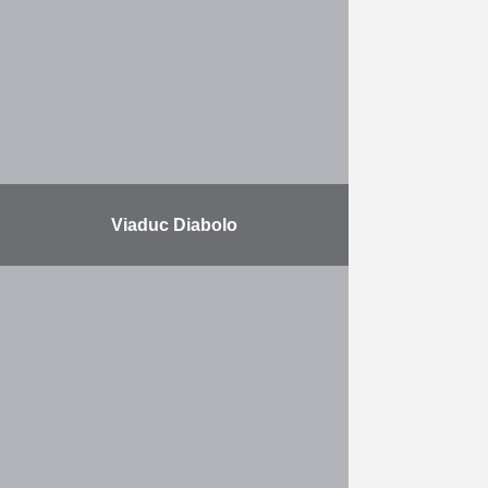
piétonnier existant. Rehaussement
des quais, soutènement des …
En savoir plus
Viaduc Diabolo
Ce viaduc à double voie est
composé de 34 piles dont la plus
grande a une hauteur totale de 23
m. Les fondations de ce …
En savoir plus