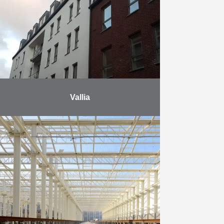
projet offre un large choix
d’appartements de …
En savoir plus
Vallia
Les travaux à Thuin, au sud-ouest
de Charleroi, ont débuté en avril
2018 et sont en phase finale (fin
2019). Le bâtiment comprend au
total …
En savoir plus