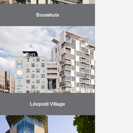
Bouwhuis
Complexe contemporain
d’immeubles d’appartements
comptant 48 unités réparties sur 5
niveaux et alignés en rangée
rythmée, mélangeant appartements
1 ou 2 chambres, duplex,
appartements avec …
En savoir plus
Léopold Village
Construction d’un complexe de
logements, d’un hôtel et
commerces situés sur l’îlot