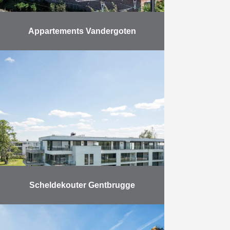
Appartements Vandergoten
Eiffage Development a remis fin
septembre les clés aux
propriétaires des nouveaux
appartements Vandergoten à
Laeken. Vandergoten comprend 53
logements conventionnés, tous
conformes à la …
En savoir plus
Scheldekouter Gentbrugge
Ce projet immobilier tourné vers
toutes les générations se situe le