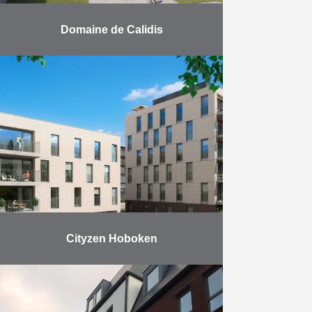
Domaine de Calidis
Charme et prestige en bord de
Vesdre : les 3 immeubles de 3
niveaux et d’une quinzaine
d’appartements chacun s’articulent
autour d’un majestueux hêtre
centenaire. …
En savoir plus
Cityzen Hoboken
La résidence CityZen est
composée de 2 bâtiments, l’un de 4
niveaux et l’autre de 6 niveaux. Le