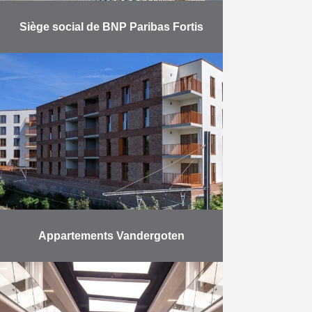
Siège social de BNP Paribas Fortis
Après quatre années d’intenses
travaux, Eiffage Benelux est ravie
de pouvoir annoncer la livraison du
nouveau siège emblématique de
BNP Paribas Fortis. Le nouveau
siège, …
En savoir plus
Appartements Vandergoten
Eiffage Development a remis fin
septembre les clés aux
propriétaires des nouveaux