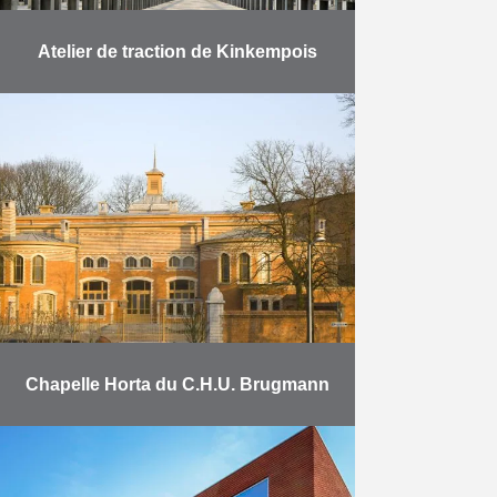
Atelier de traction de Kinkempois
Duchêne a réalisé pour la SNCB la
construction d’un nouveau hall de
17.000 m² et la transformation de
l’ancien hall de 7.000 m² traversés
par …
En savoir plus
Chapelle Horta du C.H.U. Brugmann
Restauration et transformation de
l’ancienne chapelle classée Horta
du CHU Brugmann (pavillon G) en