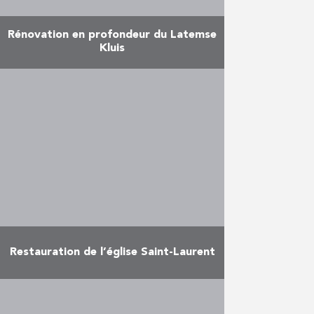
Rénovation en profondeur du Latemse
Kluis
Le Latemse Kluis, un bâtiment
historique avec toit en croisée
d’ogives situé dans les bois de
Laethem-Saint-Martin, a subi une
rénovation en profondeur. La
rénovation …
En savoir plus
Restauration de l’église Saint-Laurent
L’église Saint-Laurent, sur la
Markgravelei, à Anvers, a subi une