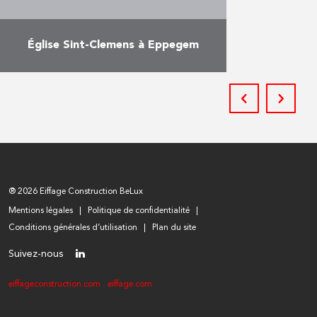
Église Sint-Clemens à Eppegem
Spécialisée dans la restauration à
l’identique de monuments
historiques, châteaux, églises, et
autres, PIT a restauré l’intérieur
de la très belle église Sint-
Clemens à Eppegem …
En savoir plus
® 2026 Eiffage Construction BeLux
Mentions légales
Politique de confidentialité
Conditions générales d’utilisation
Plan du site
Suivez-nous
eiffageconstruction.com
eiffage.com