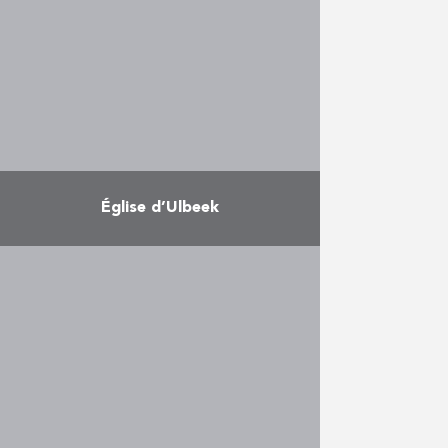
Zoniënzorg. Après le
démantèlement complet du
bâtiment, de nouveaux planchers
et …
En savoir plus
Église d’Ulbeek
L’ancienne église St Rochus à
Ulbeek était déjà désacralisée
depuis les années 50 et restait
inoccupée depuis des années.
Finalement, il a été décidé de …
En savoir plus