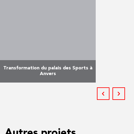
aspect à la cour intérieure du
parlement wallon à Namur,
pendant les vacances
parlementaires. L’équipe de De
Graeve s’est …
En savoir plus
Transformation du palais des Sports à
Anvers
Sa construction date de 1933 et il
est devenu au fil des ans, le
temple de la musique que tout le
monde connaît aujourd’hui.
Antwerpse …
En savoir plus
Autres projets