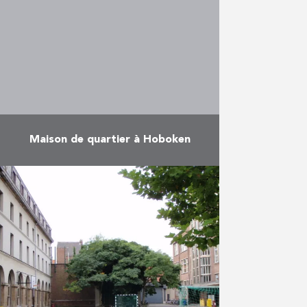
intérieure du second étage et la
réparation intérieure de la toiture.
Ces espaces abritaient …
En savoir plus
Maison de quartier à Hoboken
L’extérieur du château du parc
Sorghvliedt, l’actuelle maison de
quartier de Hoboken, a fait l’objet
d’une restauration approfondie.
L’enduit au ciment du bâtiment
était fortement …
En savoir plus