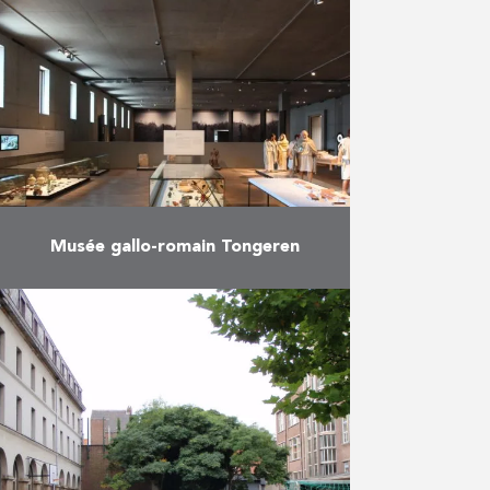
commercial bruxellois City 2 a
officiellement rouvert ses portes
fin septembre. Situé entre la …
En savoir plus
Musée gallo-romain Tongeren
Rénovation du musée existant et
construction d’un nouveau
bâtiment.
En savoir plus