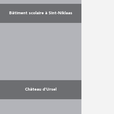
Bâtiment scolaire à Sint-Niklaas
En moins de deux ans, PIT a
transformé l’ancien CPAS de Sint-
Niklaas en un bâtiment scolaire
(premier cycle secondaire) pour
l’Institut Sint-Carolus. Le projet
comprenait …
En savoir plus
Château d’Ursel
La dernière phase de la
restauration du château
comprenait la restauration