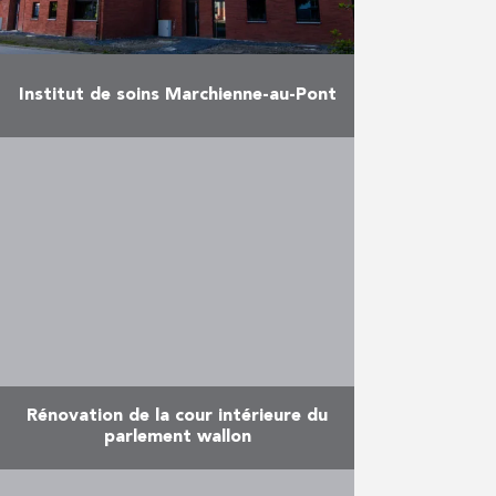
Institut de soins Marchienne-au-Pont
L’infrastructure de l’Institut
médico-pédagogique René Thône
pour enfants et adolescents
handicapés, situé à Marchienne-
au-Pont, devait être modernisée
rapidement. Les bâtiments
annexes avaient plus d’un demi-
siècle …
En savoir plus
Rénovation de la cour intérieure du
parlement wallon
De Graeve a donné un nouvel