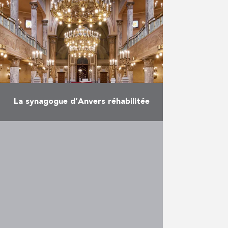
les travaux du magnifique jardin
d’hiver de l’Institut des Ursulines à
…
En savoir plus
La synagogue d’Anvers réhabilitée
Plus de cent ans après sa
construction, la synagogue
principale d’Anvers avait besoin
d’une rénovation en profondeur.
Les vitraux et coupoles existants
présentaient d’importantes
dégradations. …
En savoir plus