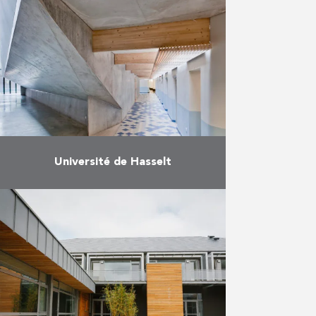
en nouveau centre de services
Zoniënzorg. Après le
démantèlement complet du
bâtiment, de nouveaux planchers
et …
En savoir plus
Université de Hasselt
Reynders Bouw a réalisé en
société momentanée la
transformation de l’ancienne
prison de Hasselt en auditoires
pour la faculté de droit de
l’université. Le chantier …
En savoir plus