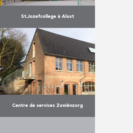
St.Jozefcollege à Alost
L’internat du collège St Jozef à
Alost a bénéficié d’une rénovation
en profondeur. Tout d’abord, la
menuiserie extérieure, les sols en
pierre naturelle, les lambris, …
En savoir plus
Centre de services Zoniënzorg
PIT a rénové l’ancienne remise à
calèches de Woluwe-Saint-Pierre
en nouveau centre de services