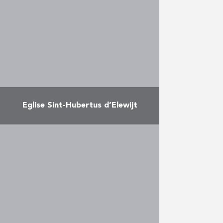
restauration approfondie, en trois
grandes phases. Pour commencer,
la toiture en cuivre a été
remplacée. …
En savoir plus
Eglise Sint-Hubertus d’Elewijt
La restauration comprend toute la
partie intérieure de l’église ainsi
qu’une rénovation de la tour au
niveau des cloches où un
problème de stabilité a …
En savoir plus