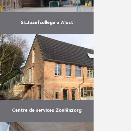
St.Jozefcollege à Alost
L’internat du collège St Jozef à
Alost a bénéficié d’une rénovation
en profondeur. Tout d’abord, la
menuiserie extérieure, les sols en
pierre naturelle, les lambris, …
En savoir plus
Centre de services Zoniënzorg
PIT a rénové l’ancienne remise à
calèches de Woluwe-Saint-Pierre