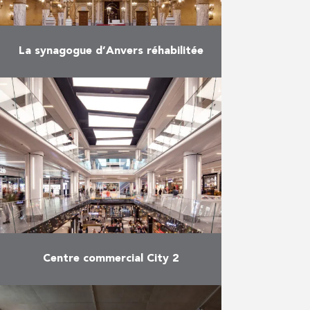
La synagogue d’Anvers réhabilitée
Plus de cent ans après sa
construction, la synagogue
principale d’Anvers avait besoin
d’une rénovation en profondeur.
Les vitraux et coupoles existants
présentaient d’importantes
dégradations. …
En savoir plus
Centre commercial City 2
Après plus de deux ans de
rénovations de taille, le centre