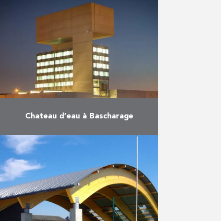
la maison de repos et de soins
dans le centre de Geluwe ont été
finalisés en quatre phases. Les …
En savoir plus
Chateau d’eau à Bascharage
Le projet est composé du château
d’eau, d’un atelier communal et
d’un dépôt. Le point culminant du
château d’eau se situe à 44,35 m
de …
En savoir plus