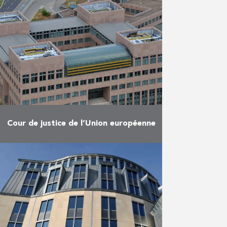
dans l’ancienne maison
communale de Morialmé.
En savoir plus
Cour de justice de l’Union européenne
Travaux de gros œuvre clos et
couvert et façades à exécuter
dans l’intérêt de la mise à niveaux
des Bâtiments A,B et C de la …
En savoir plus