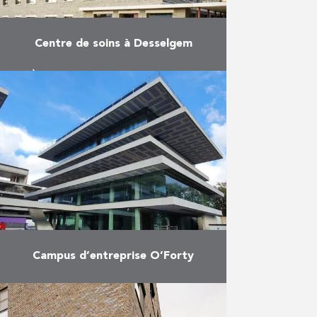
Centre de soins à Desselgem
À quelques pas du centre de
Desselgem, la réception provisoire
de l’hôtel résidentiel et de soins
Aurélys s’est déroulée fin
septembre. Le bâtiment compte
92 …
En savoir plus
Campus d’entreprise O’Forty
La première phase du campus
d’entreprise O’Forty à Oostkamp