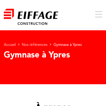
Accueil
Nos références
Gymnase à Ypres
Gymnase à Ypres