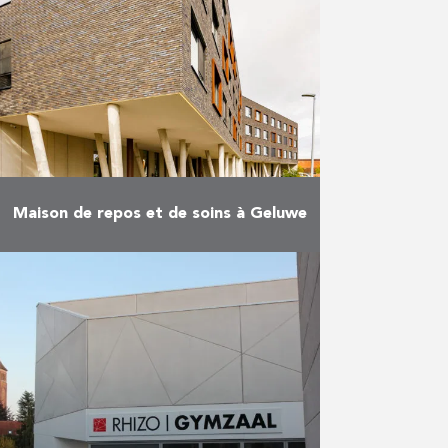
a été réceptionné en octobre
2020. AB et Vuylsteke étaient
communément responsables de
l’exécution des travaux …
En savoir plus
Maison de repos et de soins à Geluwe
Le nouveau centre de services et
la maison de repos et de soins
dans le centre de Geluwe ont été
finalisés en quatre phases. Les …
En savoir plus