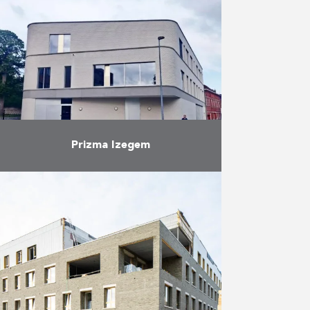
dans le cadre « Scholen van
Morgen ». En 22 mois, AB et
Vuylsteke …
En savoir plus
Prizma Izegem
En juin 2021, Vuylsteke-Eiffage et
Antwerpse bouwwerken ont
réceptionné Prizma Izegem, un
nouveau projet de Scholen van
Morgen (« Écoles de demain »). Le
bâtiment, …
En savoir plus