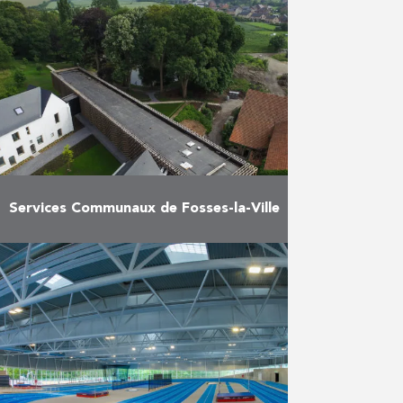
services groupe, d’une crèche et
d’un parking ainsi que de ses
abords pour l’hôpital MontLégia :
300 postes de bureaux ; …
En savoir plus
Services Communaux de Fosses-la-Ville
Alors qu’auparavant, les habitants
de Fosses-la-Ville devaient
parcourir de nombreux kilomètres
entre leurs différents services
administratifs, ils peuvent, depuis
l’été de 2018, se rendre sur …
En savoir plus