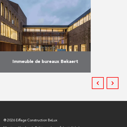
commerciaux, 54 garages
souterrains et 19 places de
stationnement. Tous les
appartements disposent de
grandes terrasses et …
En savoir plus
Immeuble de bureaux Bekaert
Après un long parcours de 2 ans
parsemé de défis, le projet HQ
Bekaert à Zwevegem est en
réception provisoire. Il s’agit
d’une nouvelle construction …
En savoir plus
® 2026 Eiffage Construction BeLux