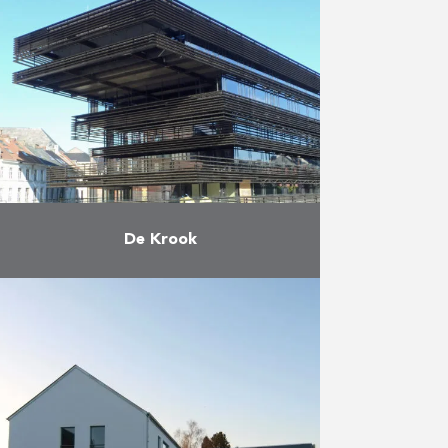
passée, Vuylsteke-Eiffage ont
construit le nouveau hall des
sports pour le RHIZO, le groupe
d’écoles catholiques de Courtrai.
Ce nouveau …
En savoir plus
De Krook
Sven Gatz, ministre flamand de la
Culture, a inauguré le vendredi 10
mars 2017 en présence de
nombreux invités tels le
bourgmestre de Gand Daniel …
En savoir plus