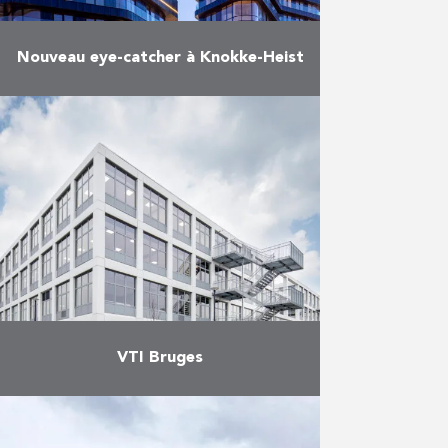
Nouveau eye-catcher à Knokke-Heist
Cette icône architecturale,
conçue par Neutelings Riedijk
Architects et commandée par le
client NV Heldentoren, se
compose de trois bâtiments :
deux tours résidentielles – l’une …
En savoir plus
VTI Bruges
En décembre 2021, le projet VTI
Brugge s’est achevé avec succès