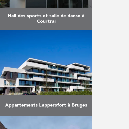
Hall des sports et salle de danse à
Courtrai
Au cours de l’année scolaire
passée, Vuylsteke-Eiffage ont
construit le nouveau hall des
sports pour le RHIZO, le groupe
d’écoles catholiques de Courtrai.
Ce nouveau …
En savoir plus
Appartements Lappersfort à Bruges
Ce projet comprend 48
appartements et 2 espaces