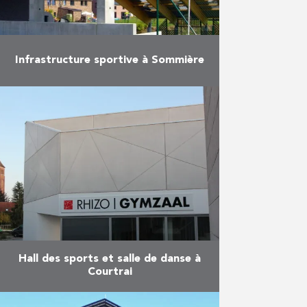
Infrastructure sportive à Sommière
Les travaux comprennent la
construction d’une salle
polyvalente, l’aménagement d’un
espace multisports, d’aires de jeux
et de mobilier urbain ainsi que la
couverture de l’espace …
En savoir plus
Hall des sports et salle de danse à
Courtrai
Au cours de l’année scolaire