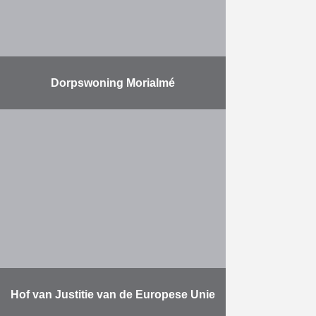
Dorpswoning Morialmé
Integratie van een woning in het
oude stadhuis van Morialmé.
Meer
Hof van Justitie van de Europese Unie