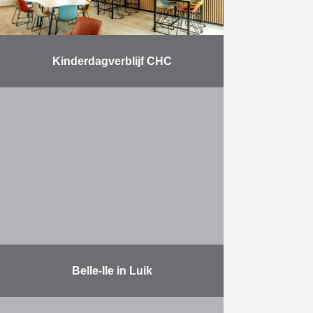
Kinderdagverblijf CHC
Bouw van een dienstengebouw,
van een crèche en een parking
alsook de omgevingsaanleg voor
het ziekenhuis MontLégia: 300
werkposten; 72 bedden voor de
crèche; 180 …
Meer
Belle-Ile in Luik
Renovatie van het winkelcentrum