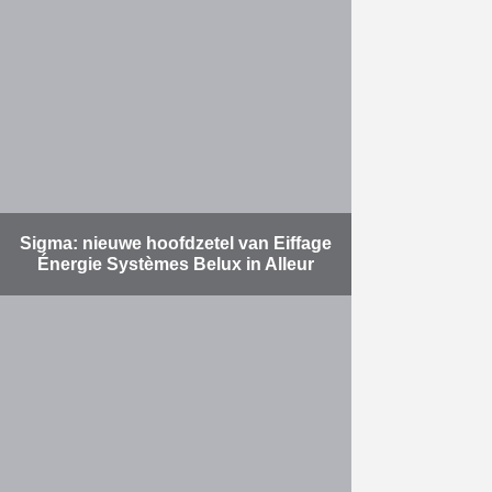
in samenwerking met Louis De
Waele, het project Trèfles voor het
Brussels Woningfonds afgerond.
Deze grootschalige werf maakte de
…
Meer
Sigma: nieuwe hoofdzetel van Eiffage
Énergie Systèmes Belux in Alleur
In de industriezone van Alleur
(nabij Luik) is Sigma, de hoofdzetel
van Eiffage Énergie Systèmes,
zowel het resultaat als het
uithangbord van de expertise van
…
Meer