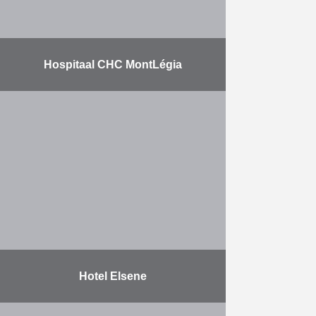
Hospitaal CHC MontLégia
Bouw van een servicegebouw, een
kinderdagverblijf en de aanleg van
een parking: 300 kantoorplaatsen
72 bedden voor het
kinderdagverblijf 180
parkingplaatsen De werf werd in …
Meer
Hotel Elsene
Duchêne startte in augustus 2018