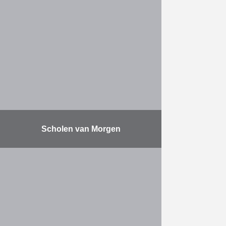
Valens was verantwoordelijk voor
de ruwbouw (maken van nieuwe
deuropeningen (dikte ± 60 cm),
ondermetseling en nieuwe
liftschacht), de afwerking en de
speciale technieken. De …
Meer
Scholen van Morgen
Scholen van Morgen is een
publiek-private samenwerking
(PPS) tussen AG Real Estate, BNP
Paribas Fortis en de Vlaamse
overheid. Eiffage Benelux is
verantwoordelijk voor de …