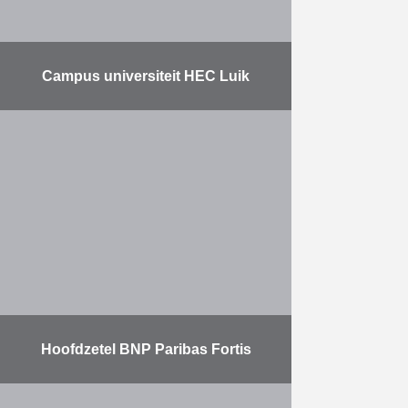
Campus universiteit HEC Luik
Onze collega’s van Duchêne
hebben een prachtige referentie bij
op het gebied van koolstofarm
bouwen. De Universiteit van Luik
creëerde een gloednieuw gebouw,
waardoor de …
Meer
Hoofdzetel BNP Paribas Fortis
Na vier jaar van intense