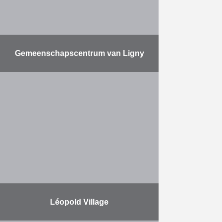
Meer
Gemeenschapscentrum van Ligny
Een oude schuur werd
gerenoveerd en omgebouwd tot
een gemeenschapscentrum met
een polyvalente zaal, twee lokalen
voor het PWA, Kind & Gezin en het
OCMW. …
Meer
Léopold Village