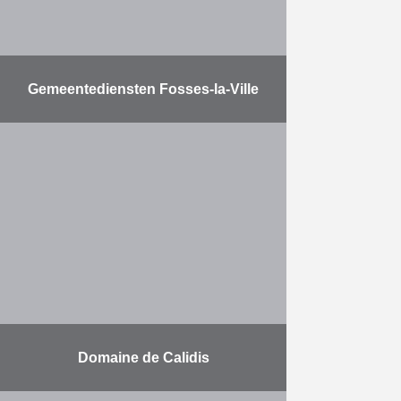
Gemeentediensten Fosses-la-Ville
Daar waar de inwoners van
Fosses-la-Ville voordien vele
kilometers moesten afleggen
tussen hun verschillende
administratieve diensten, kunnen
ze sinds de zomer van 2018
terecht op …
Meer
Domaine de Calidis
Charme en prestige aan de oevers