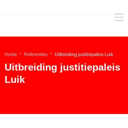
Home
Referenties
Uitbreiding justitiepaleis Luik
Uitbreiding justitiepaleis
Luik