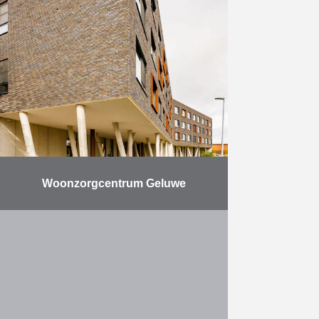
Bouw van een overdekte
infrastructuur voor topsporters en
aanverwante voorzieningen.
Meer
Woonzorgcentrum Geluwe
Het nieuw leidend dienstencentrum
(LDC) en woonzorgcentrum (WZC)
in het centrum van Geluwe werd in
vier fases opgeleverd. De werken
werden op 4 april 2016 …
Meer