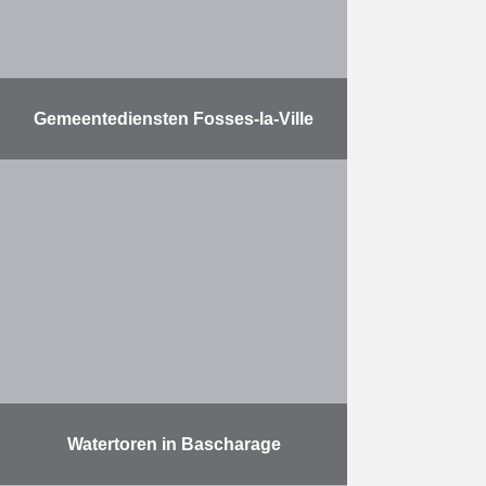
Gemeentediensten Fosses-la-Ville
Daar waar de inwoners van
Fosses-la-Ville voordien vele
kilometers moesten afleggen
tussen hun verschillende
administratieve diensten, kunnen
ze sinds de zomer van 2018
terecht op …
Meer
Watertoren in Bascharage