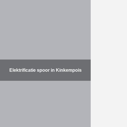
de rijtuigenwerkplaats in
Kinkempois (Luik) bouwde
Duchêne voor de NMBS een
nieuwe hal van 17.000 m², en werd
…
Meer
Elektrificatie spoor in Kinkempois
Elektrificatiewerken aan de
spoorlijn in Kinkempois
Meer