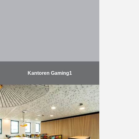
werkzaamheden, leverde Eiffage
Benelux in november 2021 het
emblematische nieuwe
hoofdkantoor van BNP Paribas
Fortis op. De nieuwe hoofdzetel is
…
Meer
Kantoren Gaming1
Duchêne en Reynders voltooiden
in juni zowel de interieurinrichting
als de afwerking van het
kantoorgebouw van Gaming1, de
Belgische leider in kansspelen, dat
zijn zetel …
Meer