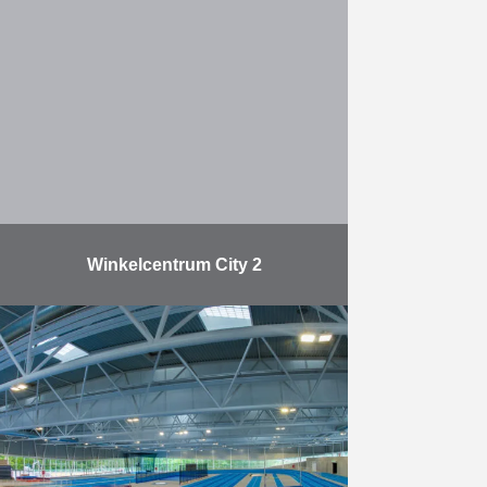
in opdracht van Parc Louise met de
bouw van een hotel met 140
kamers in het centrum van Elsene.
Het …
Meer
Winkelcentrum City 2
Na een ingrijpende renovatie van
meer dan twee jaar opende het
Brusselse winkelcentrum City 2
eind september officieel opnieuw
haar deuren. City 2 is gelegen …
Meer