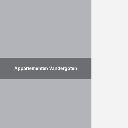
Belle-Ile. Renovatie van de 4
ingangen; Afwerking van nieuwe
ingang Carrefour en de gevels van
de winkels in deze zone; Renovatie
…
Meer
Appartementen Vandergoten
De eigenaars van de nieuwe
appartementen van Vandergoten in
Laken hebben eind september hun
sleutel ontvangen uit handen van
Eiffage Development. Vandergoten
omvat 53 geconventioneerde …
Meer