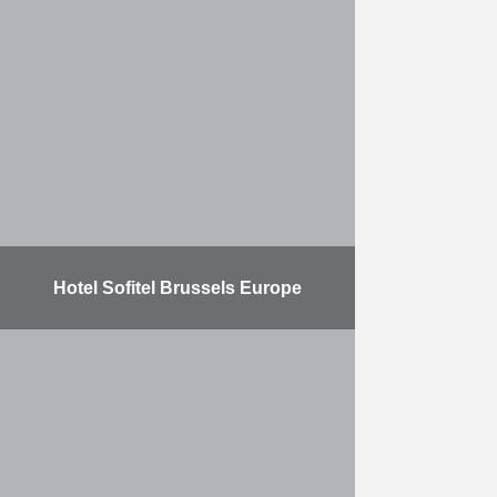
Bouw van woningen, van een hotel
en handelsruimtes gelegen in de
bouwblok Comines-Froissart in
Brussel. Léopold Village is een van
de belangrijkste werven voor de …
Meer
Hotel Sofitel Brussels Europe
Bouw van een Sofitel-hotel met 149
kamers en een
appartementsgebouw met 19
zelfstandige etagewoningen.
Meer