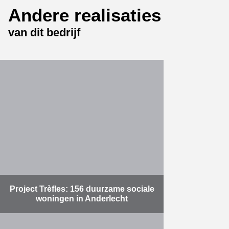
Andere realisaties
Meer
van dit bedrijf
Project Trèfles: 156 duurzame sociale
woningen in Anderlecht
Na twee jaar werken heeft Valens,