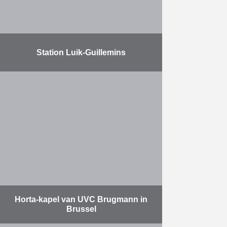
Station Luik-Guillemins
Duchêne was een actieve speler in
de realisatie van dit prestigieuze
station. Omwille van haar omvang
en lichtintensiteit staat het station
inmiddels bekend als de …
Meer
Horta-kapel van UVC Brugmann in
Brussel