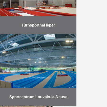
Meer
Turnsporthal Ieper
Op 18 november 2019 werd de
turnsporthal langs de Leopold III-
laan in Ieper opgeleverd. Deze
kwam er ter vervanging van een te
klein en wat …
Meer
Sportcentrum Louvain-la-Neuve