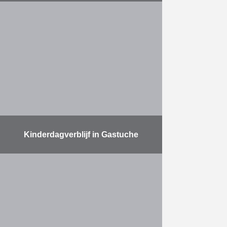
Op 10 maart 2017 werd de
interactieve stadsbibliotheek De
Krook, die ook onderdak biedt aan
Imec en tal van andere innovatieve
organisaties, officieel geopend door
…
Meer
Kinderdagverblijf in Gastuche
Bouw van een kinderdagverblijf in
Gastuche.
Meer