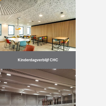
Kinderdagverblijf CHC
Bouw van een dienstengebouw,
van een crèche en een parking
alsook de omgevingsaanleg voor
het ziekenhuis MontLégia: 300
werkposten; 72 bedden voor de
crèche; 180 …