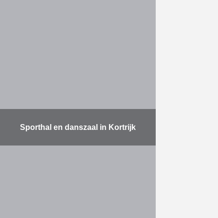
Het project omvat de bouw van een
watertoren, een werkplaats voor de
technische dienst en een magazijn.
Het hoogste punt van de
watertoren situeert zich …
Meer
Sporthal en danszaal in Kortrijk
Het voorbije schooljaar bouwde
Vuylsteke-Eiffage de nieuwe
sporthal voor het RHIZO, de
Katholieke Scholengroep in
Kortrijk. Deze kwam op de plaats
van de oude en …