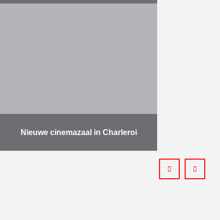
Ruwbouw, gevel- en dakdichting,
realisatie van de gevels voor de
kantvoorzieningen van gebouwen
A, B en C van het Justitiepaleis van
de Europese Unie aan …
Meer
Nieuwe cinemazaal in Charleroi
Op 22 februari 2018 werd de
nieuwe Imax-zaal, die deel
uitmaakt van cinemacomplex Pathé
in Charleroi, officieel ingehuldigd.
Duchêne startte haar werken op in
augustus …