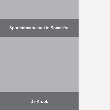
Meer
Sportinfrastructuur in Sommière
De werken omvatten de bouw van
een polyvalente zaal, de inrichting
van een multifunctioneel
sportterrein, speelpleinen, het
voorzien van straatmeubilair en
een overkapping voor het …
Meer
De Krook