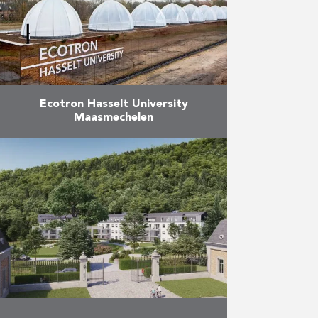
in een recordtijd van veertig
dagen …
Meer
Ecotron Hasselt University
Maasmechelen
De Ecotron is een
topinfrastructuur voor klimaat- en
biodiversiteitsonderzoek waarbij
de ruwbouw, de afwerking en de
gevelbekleding van het gebouw
door Reynders werd gerealiseerd.
Het …
Meer