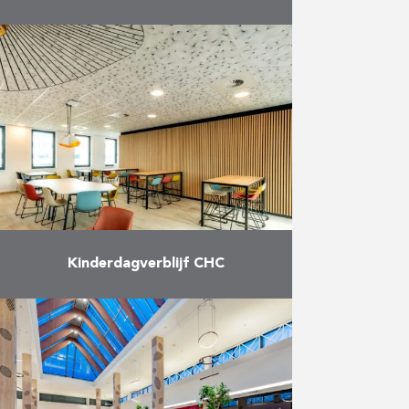
Duchêne en Reynders voltooiden
in juni zowel de interieurinrichting
als de afwerking van het
kantoorgebouw van Gaming1, de
Belgische leider in kansspelen, dat
zijn zetel …
Meer
Kinderdagverblijf CHC
Bouw van een dienstengebouw,
van een crèche en een parking
alsook de omgevingsaanleg voor
het ziekenhuis MontLégia: 300
werkposten; 72 bedden voor de
crèche; 180 …