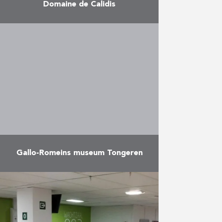
Domaine de Calidis
Charme en prestige aan de oevers
van de Vesdre: de drie gebouwen
van 3 verdiepingen en ongeveer
15 appartementen zijn elk
gebouwd rond een majestueuze
…
Meer
Gallo-Romeins museum Tongeren
Verbouwing van het bestaande
museum en constructie van een
nieuwbouw.
Meer