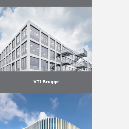
Net voor de zomer mochten we
met het wooncomplex B-Blocks in
Beringen een nieuwe omvangrijke
oplevering bijschrijven. Dit project,
dat bestond uit drie fasen, werd
…
Meer
VTI Brugge
In december 2021 werd het
project VTI Brugge succesvol
opgeleverd in de cluster van de
Scholen van Morgen. Over een
periode van 22 maanden bouwden
…