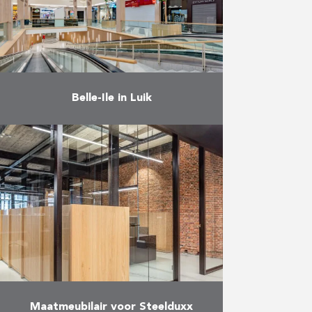
Meer
Belle-Ile in Luik
Renovatie van het winkelcentrum
Belle-Ile. Renovatie van de 4
ingangen; Afwerking van nieuwe
ingang Carrefour en de gevels van
de winkels in deze zone;
Renovatie …
Meer
Maatmeubilair voor Steelduxx