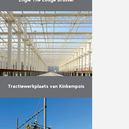
Engie The Lodge Brussel
Leveren en plaatsen van
maatmeubilair voor een
kantoorgebouw gebaseerd op de
“new way of working”.
Meer
Tractiewerkplaats van Kinkempois
In het kader van de uitbreiding
van de rijtuigenwerkplaats in
Kinkempois (Luik) bouwde
Duchêne voor de NMBS een
nieuwe hal van 17.000 m², en werd