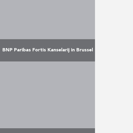
station inmiddels bekend als de …
Meer
BNP Paribas Fortis Kanselarij in Brussel
Inrichting van het kantoor
Kanselarij van BNP Paribas Fortis
in Brussel. De werken omvatten
loten 5 en 7, met name het
binnenschrijnwerk en de plaatsing
…
Meer