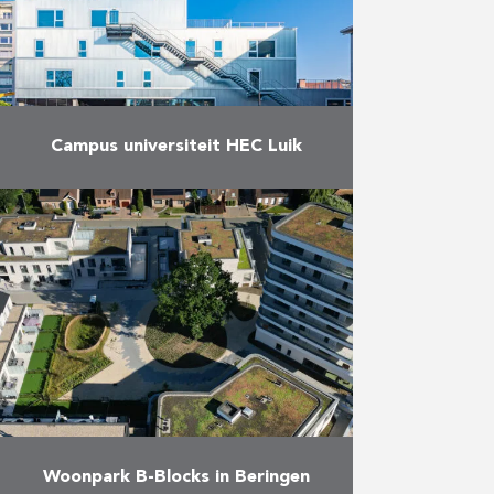
Meer
Campus universiteit HEC Luik
Onze collega’s van Duchêne
hebben een prachtige referentie
bij op het gebied van koolstofarm
bouwen. De Universiteit van Luik
creëerde een gloednieuw gebouw,
waardoor de …
Meer
Woonpark B-Blocks in Beringen