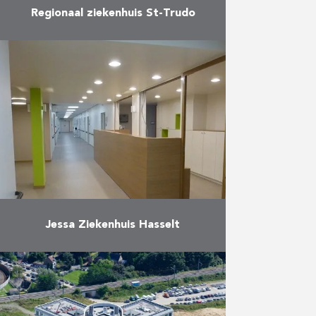
Regionaal ziekenhuis St-Trudo
Renovatie van het bestaande
ziekenhuis (o.a. de afdelingen
geriatrie, patiëntenbegeleiding,
pediatrie)
Meer
Jessa Ziekenhuis Hasselt
Verbouwing van de afdeling
psychogeriatrie
Meer