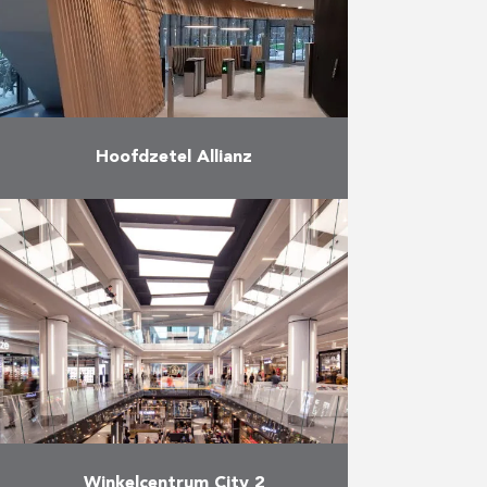
Meer
Hoofdzetel Allianz
Allianz verhuisde in februari 2020
haar hoofdzetel in de Benelux van
het Brouckèreplein naar de
Brusselse Noordwijk. De
verzekeraar nam haar intrek in één
van …
Meer
Winkelcentrum City 2