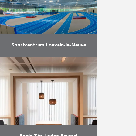
in …
Meer
Sportcentrum Louvain-la-Neuve
Bouw van een overdekte
infrastructuur voor topsporters en
aanverwante voorzieningen.
Meer