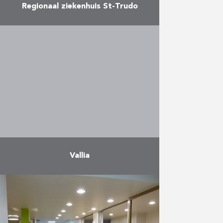
Regionaal ziekenhuis St-Trudo
Renovatie van het bestaande
ziekenhuis (o.a. de afdelingen
geriatrie, patiëntenbegeleiding,
pediatrie)
Meer
Vallia
De werken in Thuin, gelegen ten
zuidwesten van Charleroi, werden
opgestart in april 2018 en zitten
eind 2019 in de laatste fase. Het
gebouw omvat …