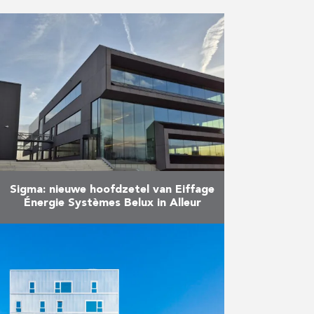
Sigma: nieuwe hoofdzetel van Eiffage
Énergie Systèmes Belux in Alleur
In de industriezone van Alleur
(nabij Luik) is Sigma, de
hoofdzetel van Eiffage Énergie
Systèmes, zowel het resultaat als
het uithangbord van de expertise
van …