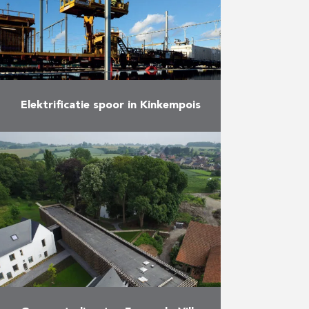
…
Meer
Elektrificatie spoor in Kinkempois
Elektrificatiewerken aan de
spoorlijn in Kinkempois
Meer