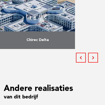
Chirec Delta
Bouw van het nieuwe CHIREC-
ziekenhuis met 500 bedden op de
Delta-site. Lot 1 omvatte daarbij
de ruwbouwwerken, lot 2 de
gevels en lot 3 de …
Meer
Andere realisaties
van dit bedrijf