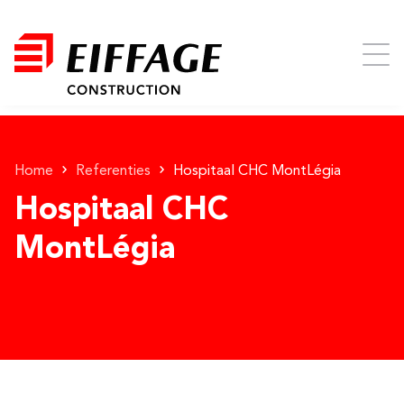
Home
Referenties
Hospitaal CHC MontLégia
Hospitaal CHC
MontLégia