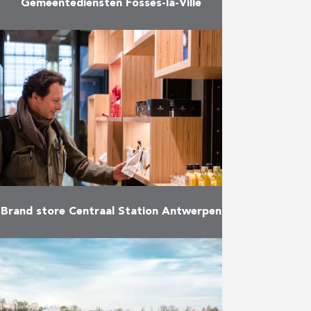
Gemeentediensten Fosses-la-Ville
Daar waar de inwoners van
Fosses-la-Ville voordien vele
kilometers moesten afleggen
tussen hun verschillende
administratieve diensten, kunnen
ze sinds de zomer van 2018
terecht op …
Meer
Brand store Centraal Station Antwerpen
Op 6 december 2018 opende het
station Antwerpen Centraal haar
nieuw bezoekerscentrum.
Reynders vormde daarbij de
verouderde toeristische infobalie