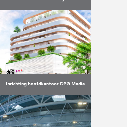
Na een ingrijpende renovatie van
meer dan twee jaar opende het
Brusselse winkelcentrum City 2
eind september officieel opnieuw
haar deuren. City 2 is gelegen …
Meer
Inrichting hoofdkantoor DPG Media
DPG Media, de nieuwe naam van
het eengemaakte bedrijf van
Medialaan (VTM, Q-Music) en De
Persgroep Publishing (Humo, Het
Laatste Nieuws, De Morgen), nam