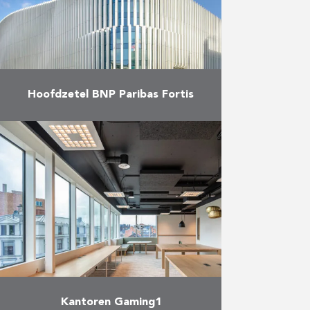
Meer
Hoofdzetel BNP Paribas Fortis
Na vier jaar van intense
werkzaamheden, leverde Eiffage
Benelux in november 2021 het
emblematische nieuwe
hoofdkantoor van BNP Paribas
Fortis op. De nieuwe hoofdzetel is
…
Meer
Kantoren Gaming1