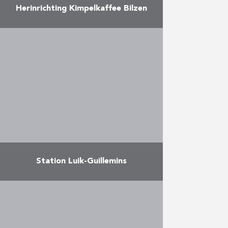
Herinrichting Kimpelkaffee Bilzen
Totaalrenovatie van theatercafé
“Kimpelkaffee” in Bilzen.
Meer
Station Luik-Guillemins
Duchêne was een actieve speler in
de realisatie van dit prestigieuze
station. Omwille van haar omvang
en lichtintensiteit staat het