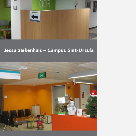
crèche; 180 …
Meer
Jessa ziekenhuis – Campus Sint-Ursula
Verbouwing van het dagziekenhuis
Meer