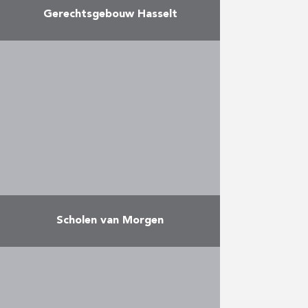
Gerechtsgebouw Hasselt
Dit prestigieuze project startte
voor Reynders al in 2006 met de
bouw van de half-ondergrondse
parkeergarage. Deze eerste fase
van de bouwwerken in opdracht
van …
Meer
Scholen van Morgen
Scholen van Morgen is een
publiek-private samenwerking
(PPS) tussen AG Real Estate, BNP
Paribas Fortis en de Vlaamse