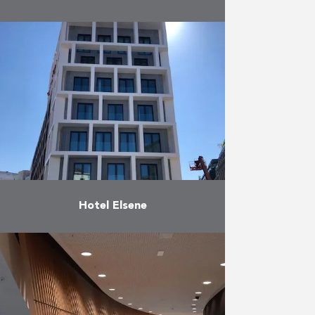
De kantoorinrichting van
staalexpediteur Steelduxx in
Antwerpen stond in mei 2020
ingepland, wat een extra
inspanning vroeg van het team
van Reynders gezien de lopende
…
Meer
Hotel Elsene
Duchêne startte in augustus 2018
in opdracht van Parc Louise met
de bouw van een hotel met 140
kamers in het centrum van Elsene.
Het …