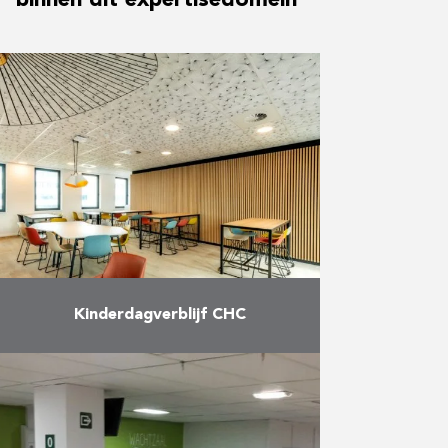
Kinderdagverblijf CHC
Bouw van een dienstengebouw,
van een crèche en een parking
alsook de omgevingsaanleg voor
het ziekenhuis MontLégia: 300
werkposten; 72 bedden voor de