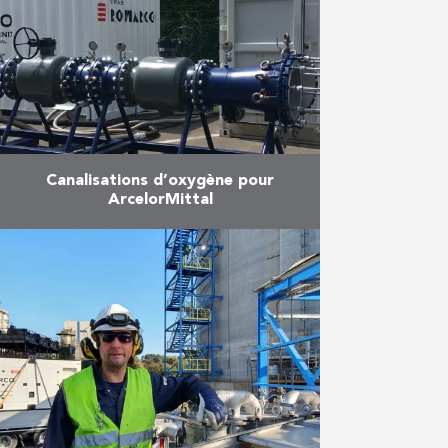
Canalisations d’oxygène pour
ArcelorMittal
Le producteur d’acier
ArcelorMittal voulait mettre en
service de nouvelles canalisations
d’oxygène à Zelzate afin
d’augmenter sa capacité de
production d’acier. En vue d’éviter
tous …
En savoir plus