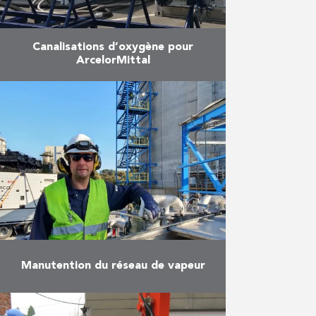
Canalisations d’oxygène pour
ArcelorMittal
Le producteur d’acier
ArcelorMittal voulait mettre en
service de nouvelles canalisations
d’oxygène à Zelzate afin
d’augmenter sa capacité de
production d’acier. En vue d’éviter
tous …
En savoir plus
Manutention du réseau de vapeur
Romarco était responsable de la
manutention de l’ensemble du