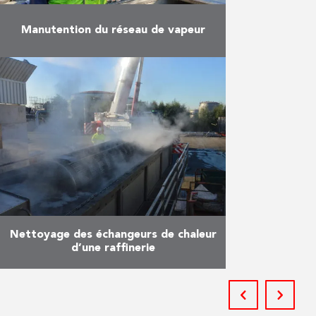
Manutention du réseau de vapeur
Romarco était responsable de la
manutention de l’ensemble du
réseau de vapeur, utilisé pour la
fabrication de médicaments
injectables, pour un de ses clients
dans …
En savoir plus
Nettoyage des échangeurs de chaleur
d’une raffinerie
Il s’agit du traitement des
échangeurs de chaleur dans une
raffinerie en Allemagne. Pour ce