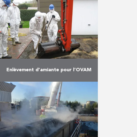
réseau de vapeur, utilisé pour la
fabrication de médicaments
injectables, pour un de ses clients
dans …
En savoir plus
Enlèvement d’amiante pour l’OVAM
Les travaux se sont déroulés en
deux phases: Phase 1:
assainissement et désamiantage
de remblais sur des terrains de
particuliers à Kapelle-op-den-Bos.
Les travaux consistaient …
En savoir plus