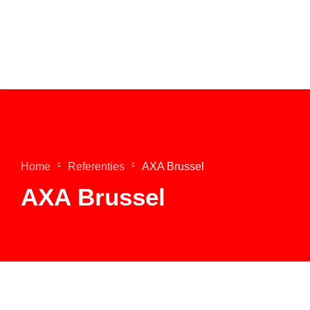
Home
Referenties
AXA Brussel
AXA Brussel