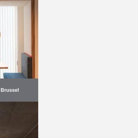
r
 Brussel
tsen van
oor een
seerd op de
rking”.