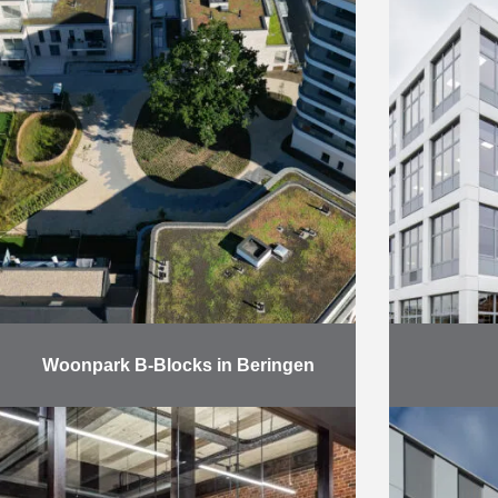
Woonpark B-Blocks in Beringen
Net voor de zomer mochten we
In decemb
met het wooncomplex B-Blocks in
VTI Brug
Beringen een nieuwe omvangrijke
in de cl
oplevering bijschrijven. Dit project,
Morgen. 