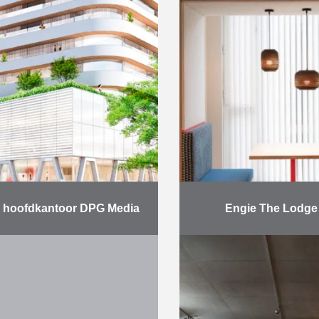
aatsen De werf werd in …
van …
Meer
Mee
ng hoofdkantoor DPG Media
Engie The Lodge
ia, de nieuwe naam van
Leveren en plaa
ngemaakte bedrijf van
maatmeubilair v
n (VTM, Q-Music) en De
kantoorgebouw geba
p Publishing (Humo, Het
“new way of wo
Nieuws, De Morgen), nam
in …