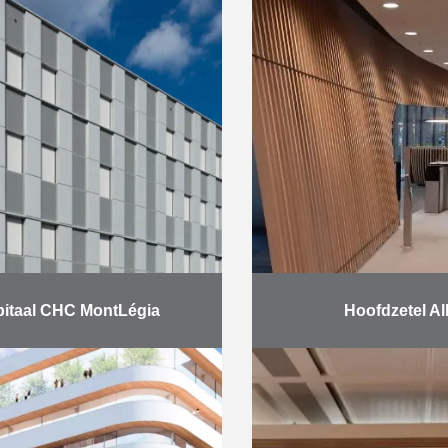
anden bouwden …
Belgische leider in ka
zijn zetel
Meer
Mee
itaal CHC MontLégia
Hoofdzetel Al
 een servicegebouw, een
Allianz verhuisde in 
verblijf en de aanleg van
haar hoofdzetel in d
ing: 300 kantoorplaatsen
het Brouckèreplei
2 bedden voor het
Brusselse Noord
nderdagverblijf 180
verzekeraar nam haar 