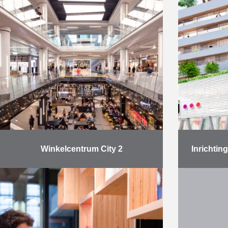
Reynders gezien de lopende …
parkingpl
Meer
Winkelcentrum City 2
Inrichti
Na een ingrijpende renovatie van
DPG Med
meer dan twee jaar opende het
het ee
Brusselse winkelcentrum City 2
Medialaa
eind september officieel opnieuw
Persgroe
haar deuren. City 2 is gelegen …
Laatste 