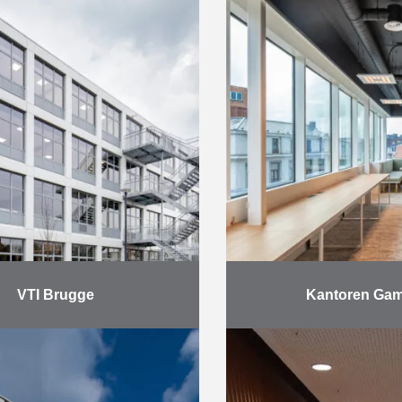
VTI Brugge
Kantoren Gam
er 2021 werd het project
Duchêne en Reynders
ge succesvol opgeleverd
in juni zowel de inter
uster van de Scholen van
als de afwerking
Over een periode van 22
kantoorgebouw van 