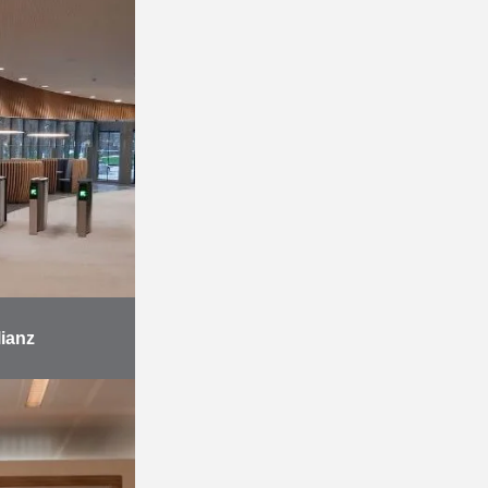
nsspelen, dat
 …
r
lianz
februari 2020
e Benelux van
n naar de
wijk. De
intrek in één