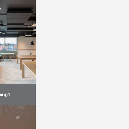
ing1
 voltooiden
ieurinrichting
 van het
Gaming1, de