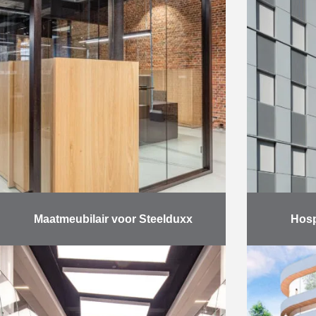
dat bestond uit drie fasen, werd …
ma
Meer
Maatmeubilair voor Steelduxx
Hosp
De kantoorinrichting van
Bouw van
staalexpediteur Steelduxx in
kinderdag
Antwerpen stond in mei 2020
een park
ingepland, wat een extra
7
inspanning vroeg van het team van
ki