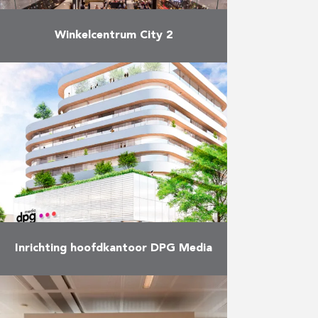
Winkelcentrum City 2
Na een ingrijpende renovatie van
meer dan twee jaar opende het
Brusselse winkelcentrum City 2
eind september officieel opnieuw
haar deuren. City 2 is gelegen …
Meer
Inrichting hoofdkantoor DPG Media
DPG Media, de nieuwe naam van
het eengemaakte bedrijf van
Medialaan (VTM, Q-Music) en De