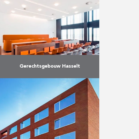
in Brussel. De werken omvatten
loten 5 en 7, met name het
binnenschrijnwerk en de plaatsing
…
Meer
Gerechtsgebouw Hasselt
Dit prestigieuze project startte
voor Reynders al in 2006 met de
bouw van de half-ondergrondse
parkeergarage. Deze eerste fase
van de bouwwerken in opdracht
van …
Meer