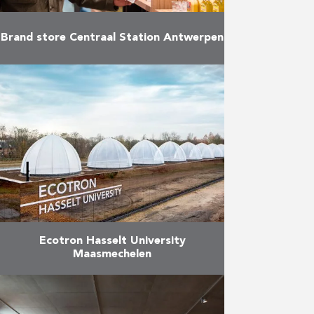
Brand store Centraal Station Antwerpen
Op 6 december 2018 opende het
station Antwerpen Centraal haar
nieuw bezoekerscentrum.
Reynders vormde daarbij de
verouderde toeristische infobalie
in een recordtijd van veertig
dagen …
Meer
Ecotron Hasselt University
Maasmechelen
De Ecotron is een
topinfrastructuur voor klimaat- en
biodiversiteitsonderzoek waarbij