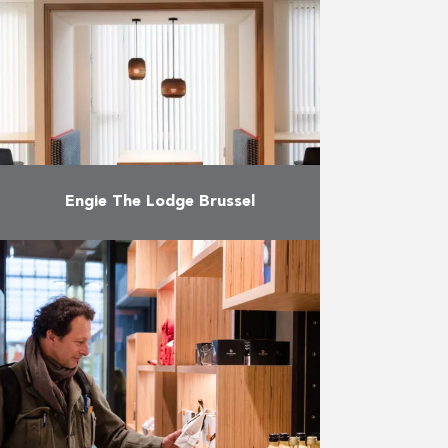
Persgroep Publishing (Humo, Het
Laatste Nieuws, De Morgen), nam
in …
Meer
Engie The Lodge Brussel
Leveren en plaatsen van
maatmeubilair voor een
kantoorgebouw gebaseerd op de
“new way of working”.
Meer