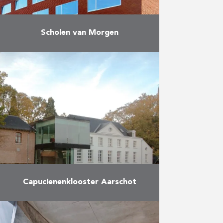
Scholen van Morgen
Scholen van Morgen is een
publiek-private samenwerking
(PPS) tussen AG Real Estate, BNP
Paribas Fortis en de Vlaamse
overheid. Eiffage Benelux is
verantwoordelijk voor de …
Meer
Capucienenklooster Aarschot
Verbouwing van het voormalige
capucienenklooster tot vergader-