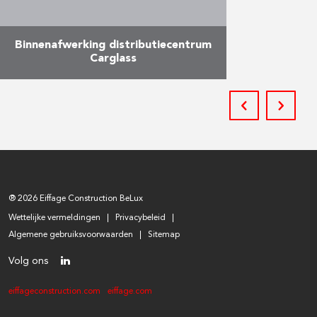
Binnenafwerking distributiecentrum
Carglass
In juli 2018 werd het nieuw
Europees distributiecentrum van
Carglass in gebruik genomen.
Reynders was daarbij
verantwoordelijk voor de
afwerking van het kantoorgebouw
met twee …
® 2026 Eiffage Construction BeLux
Meer
Wettelijke vermeldingen
Privacybeleid
Algemene gebruiksvoorwaarden
Sitemap
Volg ons
eiffageconstruction.com
eiffage.com