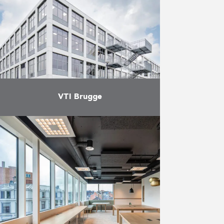
oplevering bijschrijven. Dit project,
dat bestond uit drie fasen, werd
…
Meer
VTI Brugge
In december 2021 werd het
project VTI Brugge succesvol
opgeleverd in de cluster van de
Scholen van Morgen. Over een
periode van 22 maanden bouwden
…
Meer