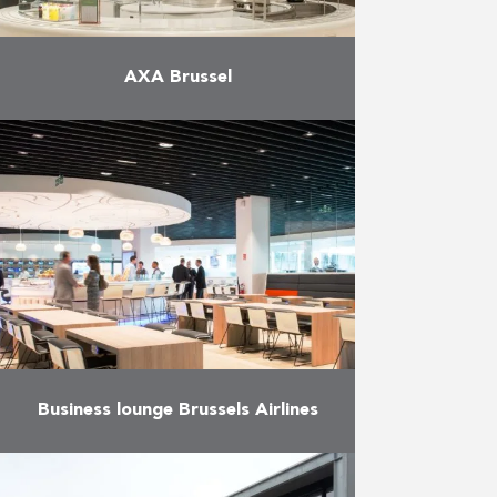
AXA Brussel
Het project werd gekozen als
winnaar van de “Schrijnwerk
Awards 2017 – categorie
interieurbouw” en omvatte de
productie en plaatsing van het
vast meubilair (espresso …
Meer
Business lounge Brussels Airlines
Productie en plaatsing van
maatmeubilair voor de nieuwe