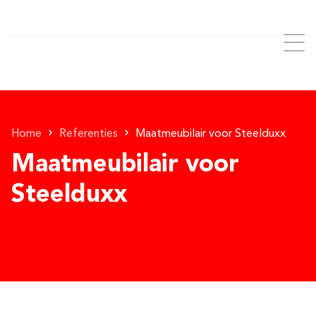
Home
Referenties
Maatmeubilair voor Steelduxx
Maatmeubilair voor
Steelduxx