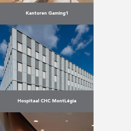
Kantoren Gaming1
Duchêne en Reynders voltooiden
in juni zowel de interieurinrichting
als de afwerking van het
kantoorgebouw van Gaming1, de
Belgische leider in kansspelen, dat
zijn zetel …
Meer
Hospitaal CHC MontLégia
Bouw van een servicegebouw, een
kinderdagverblijf en de aanleg van
een parking: 300 kantoorplaatsen