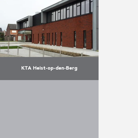
business lounge van Brussels
Airlines.
Meer
KTA Heist-op-den-Berg
Deze school werd door Reynders
gerealiseerd als onderdeel van
cluster 91 in het kader van het
project “Scholen van Morgen”, de
publiek-private samenwerking
tussen AG …
Meer