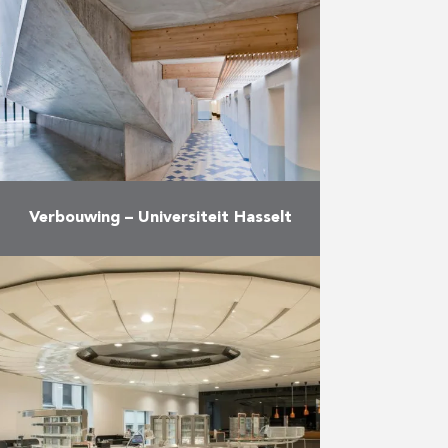
en conferentiecomplex.
Meer
Verbouwing – Universiteit Hasselt
Reynders B&I heeft de Oude
Gevangenis gerenoveerd tot een
schoolgebouw voor de
Universiteit Hasselt. Reynders
Bouw heeft in tijdelijke
handelsvennootschap de
verbouwing afgerond van de …
Meer