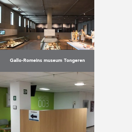
de ruwbouw, de afwerking en de
gevelbekleding van het gebouw
door Reynders werd gerealiseerd.
Het …
Meer
Gallo-Romeins museum Tongeren
Verbouwing van het bestaande
museum en constructie van een
nieuwbouw.
Meer