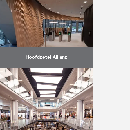
72 bedden voor het
kinderdagverblijf 180
parkingplaatsen De werf werd in
…
Meer
Hoofdzetel Allianz
Allianz verhuisde in februari 2020
haar hoofdzetel in de Benelux van
het Brouckèreplein naar de
Brusselse Noordwijk. De
verzekeraar nam haar intrek in één
van …
Meer