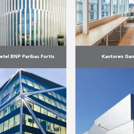
tel BNP Paribas Fortis
Kantoren Ga
ier jaar van intense
Duchêne en Reynder
heden, leverde Eiffage
in juni zowel de inter
 in november 2021 het
als de afwerking
lematische nieuwe
kantoorgebouw van 
ntoor van BNP Paribas
Belgische leider in k
. De nieuwe hoofdzetel is
zijn zetel
…
Mee
Meer