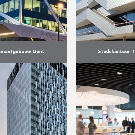
amantgebouw Gent
Stadskantoor T
mantgebouw ligt op de
In maart 2012 start
d tussen de Gentse
bouw van een nieuw 
buurt en het zogenaamde
de stad Torhout. In t
entrum. Het concept
2.800 m² bovengro
uit een stenen hand die
en …
n glazen volume …
Mee
Meer