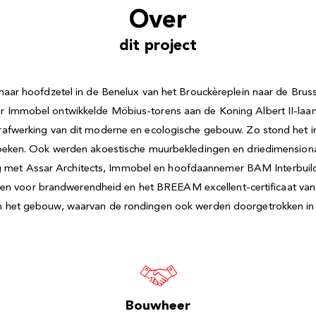
Over
dit project
0 haar hoofdzetel in de Benelux van het Brouckèreplein naar de Bru
or Immobel ontwikkelde Möbius-torens aan de Koning Albert II-laa
eurafwerking van dit moderne en ecologische gebouw. Zo stond het 
thoeken. Ook werden akoestische muurbekledingen en driedimensional
met Assar Architects, Immobel en hoofdaannemer BAM Interbuild,
 voor brandwerendheid en het BREEAM excellent-certificaat van 
an het gebouw, waarvan de rondingen ook werden doorgetrokken in 
Bouwheer