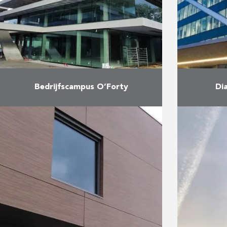
Bedrijfscampus O’Forty
Di
In oktober 2020 werd de eerste
Het Dia
fase van bedrijfscampus O’Forty
ran
in Oostkamp opgeleverd. AB was
Stations
samen met Vuylsteke
Wijkc
verantwoordelijk voor de
bestaat 
uitvoering van de ruwbouwwerken
ee
…
Meer