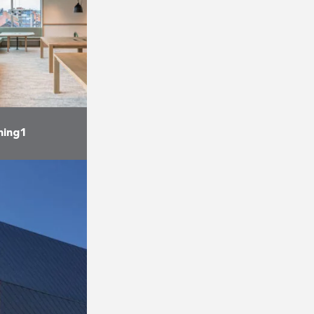
ming1
s voltooiden
ieurinrichting
 van het
Gaming1, de
ansspelen, dat
 …
r