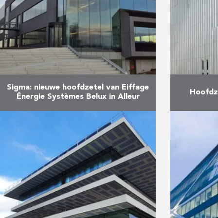
Sigma: nieuwe hoofdzetel van Eiffage
Hoofdze
Énergie Systèmes Belux in Alleur
In de industriezone van Alleur
Na v
(nabij Luik) is Sigma, de
werkzaam
hoofdzetel van Eiffage Énergie
Benelux
Systèmes, zowel het resultaat als
emb
het uithangbord van de expertise
hoofdka
van …
Fortis op
Meer