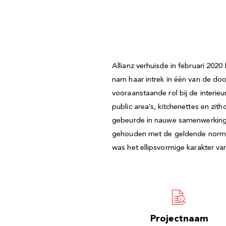
Allianz verhuisde in februari 202
nam haar intrek in één van de do
vooraanstaande rol bij de interi
public area’s, kitchenettes en zi
gebeurde in nauwe samenwerking 
gehouden met de geldende normen
was het ellipsvormige karakter v
Projectnaam