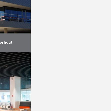
orhout
te AB met de
kantoor voor
otaal werd er
nds gebouwd
r