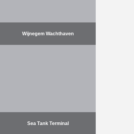
Meer
Wijnegem Wachthaven
Het project bestaat uit de
kanaalverbreding van het
Albertkanaal. De
kanaalverbredingswerken
behelzen: De bouw van een
nieuwe kaaimuur (waterdiepte: 6,0
m) over een lengte van …
Meer
Sea Tank Terminal