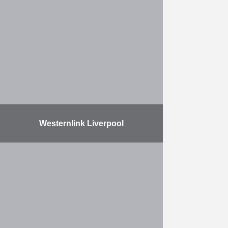
De Vlaamse Waterweg de
Scheldekaaien heraanleggen. Over
een lengte van maar liefst zeven
kilometer worden de kaaien onder
handen …
Meer
Westernlink Liverpool
Herbosch-Kiere voer met de
Atlantis naar Liverpool om daar een
elektrische kabel onder water te
herstellen, de Westernlink HVDC
Connection, voor de Prysmian
Group. Op …
Meer