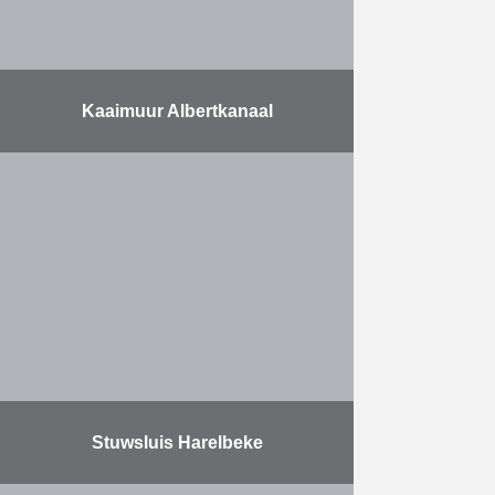
Kaaimuur Albertkanaal
Met bijna 40 miljoen ton vervoerde
goederen per jaar is het
Albertkanaal de belangrijkste
waterweg in Vlaanderen. Vooral het
containervervoer kende het
voorbije decennium een …
Meer
Stuwsluis Harelbeke