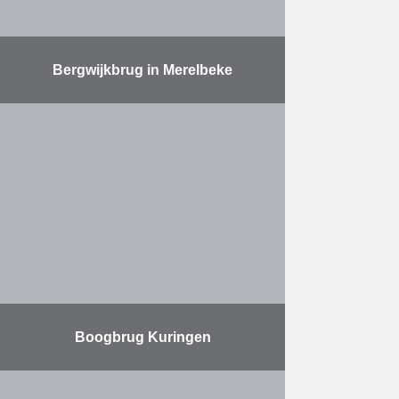
Bergwijkbrug in Merelbeke
De 60 jaar oude Bergwijkbrug was
aan vervanging toe en voldeed niet
meer aan de vereisten voor de
passage van moderne schepen.
Franki Construct ontfermde …
Meer
Boogbrug Kuringen
In april van dit jaar werd de nieuwe
spoorbrug in Kuringen ingevaren.