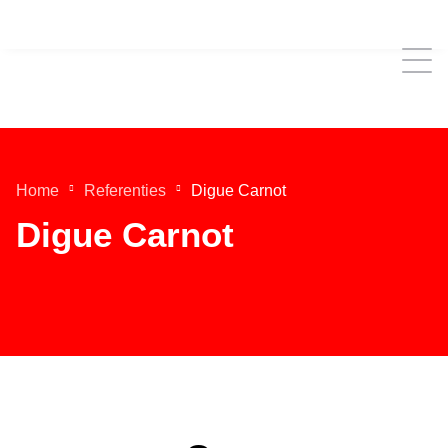
Home
Referenties
Digue Carnot
Digue Carnot