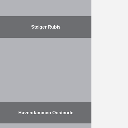
Steiger Rubis
Dit project omvat de uitbreiding van
een steiger die door HK werd
gebouwd in 2009 voor ITC RUBIS.
De uitbreiding omvat twee nieuwe
scheepsdokken en …
Meer
Havendammen Oostende
De opdracht bestaat uit het