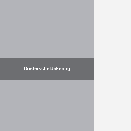
fases. Fase 1: Sanering en
asbestverwijdering van ophogingen
op particuliere terreinen in Kapelle-
op-den-Bos. Het werk bestond
hoofdzakelijk uit het verwijderen …
Meer
Oosterscheldekering
Kuilen in de bodem van de
Oosterschelde bedreigden de
veiligheid en stabiliteit van de
Oosterscheldekering. Om die reden
kreeg Herbosch-Kiere de opdracht
om de kuilen …
Meer