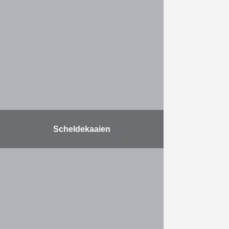
De opdracht omvat volgende
zaken: het ontwerpen en bouwen
van een nieuwe stuwsluis met
vispassage, het verdiepen van de
Leie, het vernieuwen van de Hoge
…
Meer
Scheldekaaien
Samen met de stad Antwerpen zal
De Vlaamse Waterweg de
Scheldekaaien heraanleggen. Over
een lengte van maar liefst zeven
kilometer worden de kaaien onder
handen …