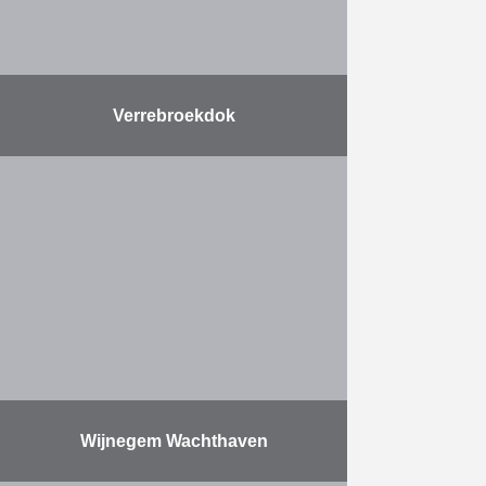
Verrebroekdok
Ter uitbreiding van de
aanlegplaatsen werd het
Verrebroekdok in de haven van
Antwerpen verlengd. Er werd een
kaaimuur gebouwd, ontworpen als
een verankerde damwand met …
Meer
Wijnegem Wachthaven