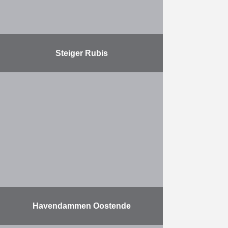
Meer
Steiger Rubis
Dit project omvat de uitbreiding van
een steiger die door HK werd
gebouwd in 2009 voor ITC RUBIS.
De uitbreiding omvat twee nieuwe
scheepsdokken en …
Meer
Havendammen Oostende