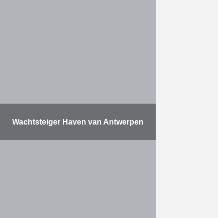
uitvoering van een nieuwe
Schelde-Oversteek 380kV,
bestaande uit 2 zeer hoge
vakwerkmasten die met elkaar
verbonden worden d.m.v. een …
Meer
Wachtsteiger Haven van Antwerpen
Herbosch-Kiere bouwt een
wachtsteiger met behulp van de
grootste trilhamer ter wereld Aan
de oostzijde van het kanaaldok B3
in de Haven van Antwerpen
bouwde …