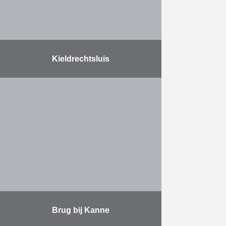
Kieldrechtsluis
De Kieldrechtsluis werd op 10 juni
2016 officieel ingehuldigd door
Koning Filip. De bouw van deze
grootste sluis ter wereld is van
cruciaal belang voor …
Meer
Brug bij Kanne