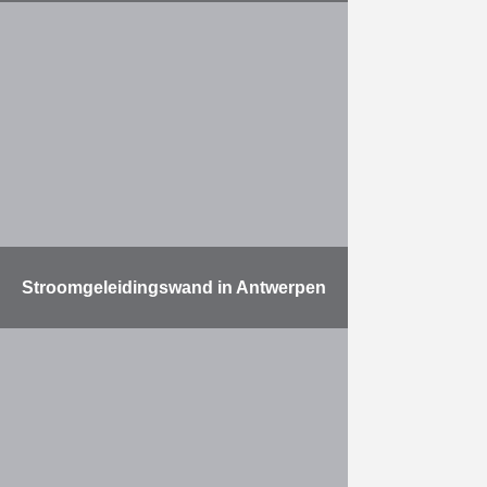
Herbosch-Kiere bouwde een T-
vormige aanlegsteiger met 6
ligplaatsen in het 6de havendok in
Antwerpen, met een toegangsbrug
van 100m en een steiger van 800m
lang. …
Meer
Stroomgeleidingswand in Antwerpen
De werken omvatten: Het leveren
en heien van 37 metalen buizen
met een diameter van 2.420 m, een
lengte tot 42.000 mm en een
maximumgewicht …
Meer