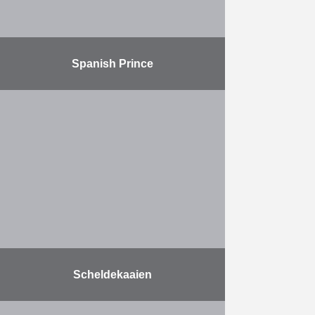
Meer
Spanish Prince
De haven van Dover gaf Herbosch-
Kiere de opdracht voor het bergen
en deels verwijderen van het
blokschip “Spanish Prince”, een ex-
cargoschip dat tot zinken werd …
Meer
Scheldekaaien
Samen met de stad Antwerpen zal