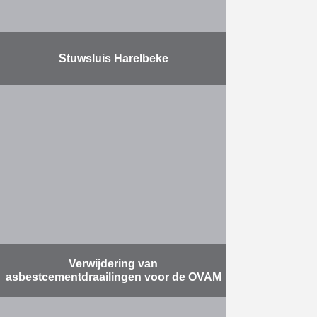
Stuwsluis Harelbeke
De opdracht omvat volgende
zaken: het ontwerpen en bouwen
van een nieuwe stuwsluis met
vispassage, het verdiepen van de
Leie, het vernieuwen van de Hoge
…
Meer
Verwijdering van
asbestcementdraailingen voor de OVAM
De werken bestonden uit twee