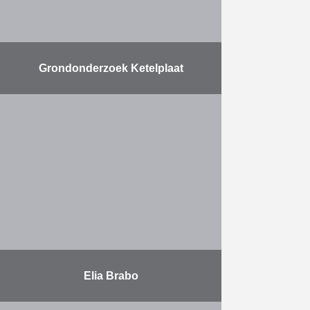
Grondonderzoek Ketelplaat
Herbosch-Kiere was
verantwoordelijk voor de volgende
activiteiten: Het te beschikking
stellen van een hefplatform voor
het uitvoeren van sonderingen en
boringen; Het uitvoeren van
boringen …
Meer
Elia Brabo
Het ontwerp, de detailstudie en de