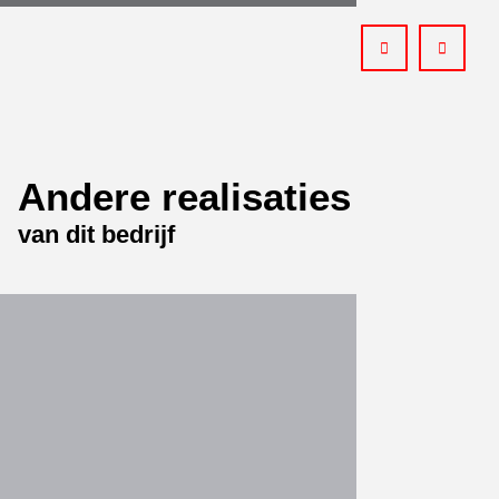
Het project bestond uit de sloop en
de wederopbouw van de brug bij
Kanne volgens de formule “Design
& Build”. Herbosch-Kiere voerde de
sloop van …
Meer
Andere realisaties
van dit bedrijf