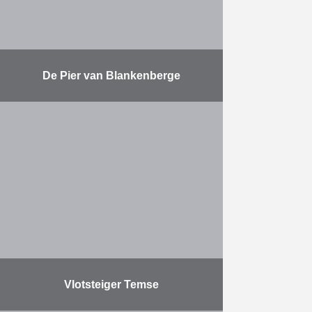
Meer
De Pier van Blankenberge
Vernieuwen van de funderingen
van de Pier van Blankenberge.
Meer
Vlotsteiger Temse