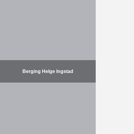
kanaalbrug in Viersel was
noodzakelijk om het Albertkanaal
over zijn volle lengte bevaarbaar te
maken voor
vierlaagscontainervaart. Hiervoor is
…
Meer
Berging Helge Ingstad
SCALDIS, het Belgische
dochterbedrijf van Herbosch-Kiere
heeft de berging van het Noorse
fregat ‘KNM Helge Ingstad’
succesvol afgerond. SCALDIS
ontwikkelde speciaal voor dit
project een …