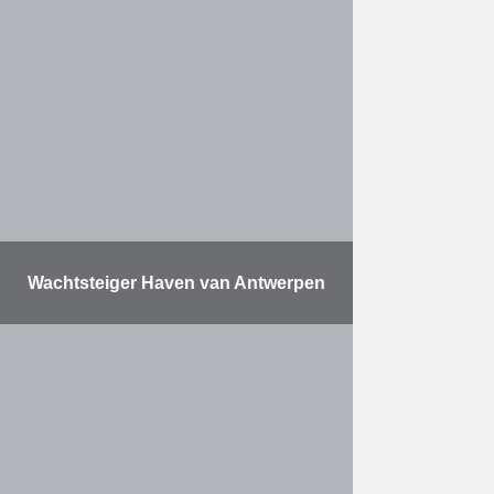
De opdracht bestaat uit het
uitbreiden van de Haven van
Oostende. Dit werk verliep in drie
fasen. Er werden twee
havendammen in zee gebouwd,
waarbij …
Meer
Wachtsteiger Haven van Antwerpen
Herbosch-Kiere bouwt een
wachtsteiger met behulp van de
grootste trilhamer ter wereld Aan
de oostzijde van het kanaaldok B3
in de Haven van Antwerpen
bouwde …