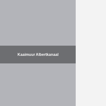
Herbosch-Kiere was daarbij –
samen met Jan De Nul –
verantwoordelijk voor alle …
Meer
Kaaimuur Albertkanaal
Met bijna 40 miljoen ton vervoerde
goederen per jaar is het
Albertkanaal de belangrijkste
waterweg in Vlaanderen. Vooral het
containervervoer kende het
voorbije decennium een …
Meer