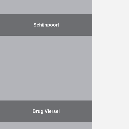
Schijnpoort
Uitvoeren van diepwanden met een
dikte van 1,20 meter en een diepte
van ca. 41 meter, over een lengte
van ca. 300 meter
Meer
Brug Viersel
De afbraak en heropbouw van de