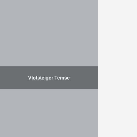
Vernieuwen van de funderingen
van de Pier van Blankenberge.
Meer
Vlotsteiger Temse
Herbosch-Kiere leverde en plaatste
450 m drijvende steigers, die met 4
bruggen (lengte 45 m à 100 m –
grootste overspanning 36 m) met
de …
Meer