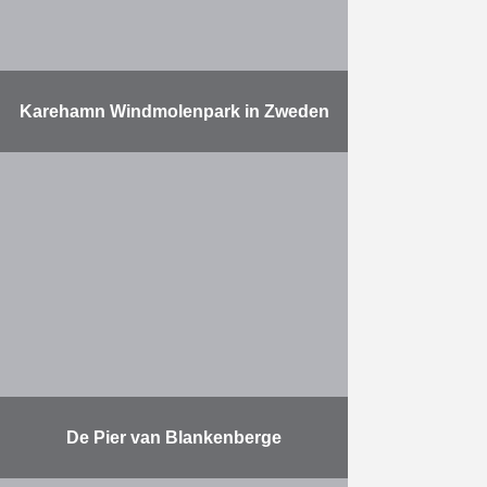
Meer
Karehamn Windmolenpark in Zweden
Herbosch-Kiere kreeg de opdracht
om met de Albatros per windmolen
6 grindplatforms op de zeebodem
rond de funderingen te leggen
zodat de poten van het …
Meer
De Pier van Blankenberge