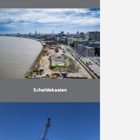
De haven van Dover gaf
Herbosch-Kiere de opdracht voor
het bergen en deels verwijderen
van het blokschip “Spanish
Prince”, een ex-cargoschip dat tot
zinken werd …
Meer
Scheldekaaien
Samen met de stad Antwerpen
zal De Vlaamse Waterweg de
Scheldekaaien heraanleggen. Over
een lengte van maar liefst zeven
kilometer worden de kaaien onder
handen …