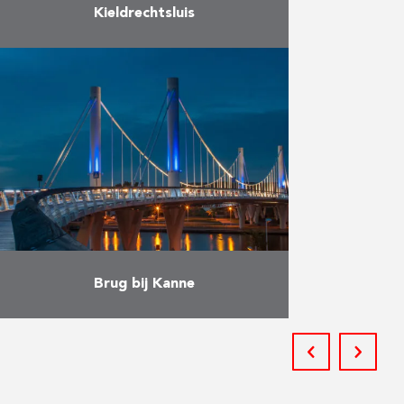
Kieldrechtsluis
De Kieldrechtsluis werd op 10 juni
2016 officieel ingehuldigd door
Koning Filip. De bouw van deze
grootste sluis ter wereld is van
cruciaal belang voor …
Meer
Brug bij Kanne
Het project bestond uit de sloop
en de wederopbouw van de brug
bij Kanne volgens de formule
“Design & Build”. Herbosch-Kiere
voerde de sloop van …