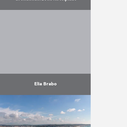
Herbosch-Kiere was
verantwoordelijk voor de
volgende activiteiten: Het te
beschikking stellen van een
hefplatform voor het uitvoeren
van sonderingen en boringen; Het
uitvoeren van boringen …
Meer
Elia Brabo
Het ontwerp, de detailstudie en
de uitvoering van een nieuwe
Schelde-Oversteek 380kV,
bestaande uit 2 zeer hoge
vakwerkmasten die met elkaar