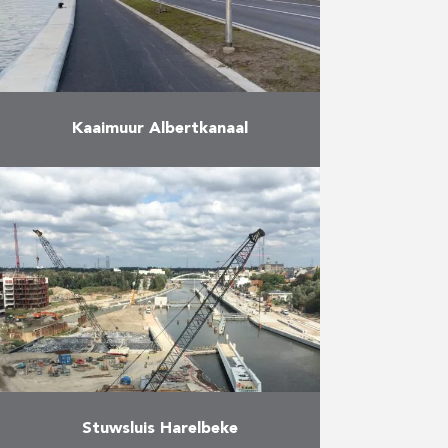
Meer
Kaaimuur Albertkanaal
Met bijna 40 miljoen ton
vervoerde goederen per jaar is het
Albertkanaal de belangrijkste
waterweg in Vlaanderen. Vooral
het containervervoer kende het
voorbije decennium een …
Meer
Stuwsluis Harelbeke