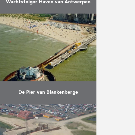
Wachtsteiger Haven van Antwerpen
Herbosch-Kiere bouwt een
wachtsteiger met behulp van de
grootste trilhamer ter wereld Aan
de oostzijde van het kanaaldok
B3 in de Haven van Antwerpen
bouwde …
Meer
De Pier van Blankenberge
Vernieuwen van de funderingen
van de Pier van Blankenberge.
Meer