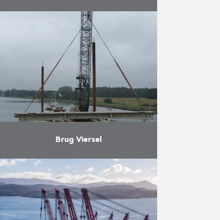
Uitvoeren van diepwanden met
een dikte van 1,20 meter en een
diepte van ca. 41 meter, over een
lengte van ca. 300 meter
Meer
Brug Viersel
De afbraak en heropbouw van de
kanaalbrug in Viersel was
noodzakelijk om het Albertkanaal
over zijn volle lengte bevaarbaar
te maken voor
vierlaagscontainervaart. Hiervoor