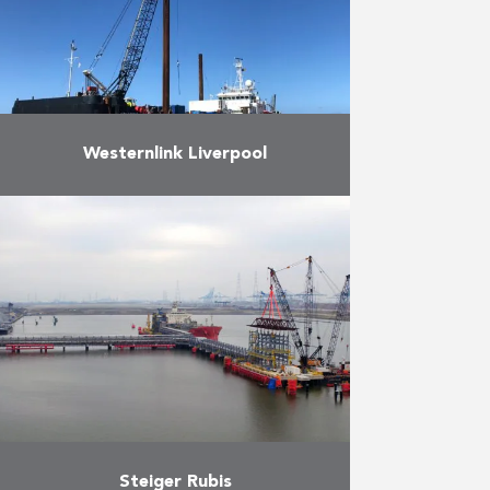
Meer
Westernlink Liverpool
Herbosch-Kiere voer met de
Atlantis naar Liverpool om daar
een elektrische kabel onder water
te herstellen, de Westernlink
HVDC Connection, voor de
Prysmian Group. Op …
Meer
Steiger Rubis