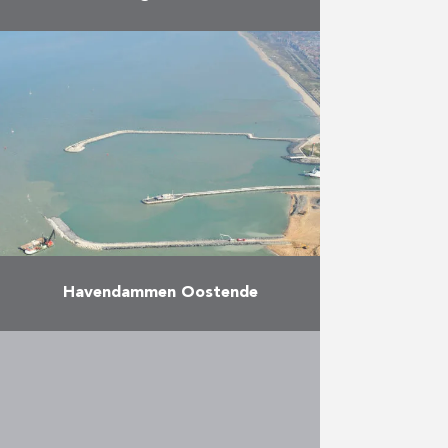
Dit project omvat de uitbreiding
van een steiger die door HK werd
gebouwd in 2009 voor ITC RUBIS.
De uitbreiding omvat twee nieuwe
scheepsdokken en …
Meer
Havendammen Oostende
De opdracht bestaat uit het
uitbreiden van de Haven van
Oostende. Dit werk verliep in drie
fasen. Er werden twee
havendammen in zee gebouwd,
waarbij …