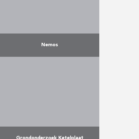
Meer
Nemos
Na jaren van doorgedreven labo-
onderzoek en field testing bouwt
NEMOS GmbH, ontwikkelaar van
een watergolf-energie-omvormer
om blauwe energie te genereren,
op de Noordzee een installatie …
Meer
Grondonderzoek Ketelplaat