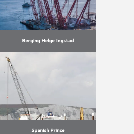
is …
Meer
Berging Helge Ingstad
SCALDIS, het Belgische
dochterbedrijf van Herbosch-Kiere
heeft de berging van het Noorse
fregat ‘KNM Helge Ingstad’
succesvol afgerond. SCALDIS
ontwikkelde speciaal voor dit
project een …
Meer
Spanish Prince