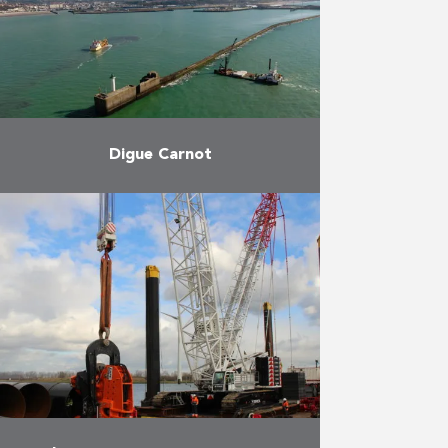
waarbij …
Meer
Digue Carnot
Herbosch-Kiere was
verantwoordelijk voor het
plaatsen van de rotsen en voor
het steenstorten. De dijk Carnot
in de haven van Boulogne-sur-Mer
is 3 km lang …
Meer