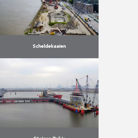
…
Meer
Scheldekaaien
Samen met de stad Antwerpen
zal De Vlaamse Waterweg de
Scheldekaaien heraanleggen. Over
een lengte van maar liefst zeven
kilometer worden de kaaien onder
handen …
Meer