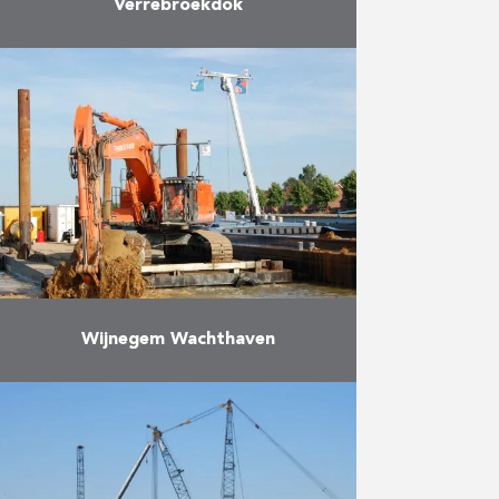
Verrebroekdok
Ter uitbreiding van de
aanlegplaatsen werd het
Verrebroekdok in de haven van
Antwerpen verlengd. Er werd een
kaaimuur gebouwd, ontworpen als
een verankerde damwand met …
Meer
Wijnegem Wachthaven
Het project bestaat uit de
kanaalverbreding van het
Albertkanaal. De
kanaalverbredingswerken
behelzen: De bouw van een