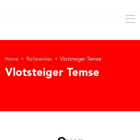
Home
Referenties
Vlotsteiger Temse
Vlotsteiger Temse