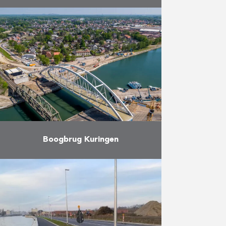
De 60 jaar oude Bergwijkbrug was
aan vervanging toe en voldeed
niet meer aan de vereisten voor
de passage van moderne schepen.
Franki Construct ontfermde …
Meer
Boogbrug Kuringen
In april van dit jaar werd de
nieuwe spoorbrug in Kuringen
ingevaren. Herbosch-Kiere was
daarbij – samen met Jan De Nul –
verantwoordelijk voor alle …