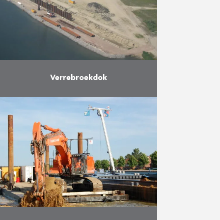
Verrebroekdok
Ter uitbreiding van de
aanlegplaatsen werd het
Verrebroekdok in de haven van
Antwerpen verlengd. Er werd een
kaaimuur gebouwd, ontworpen als
een verankerde damwand met …
Meer