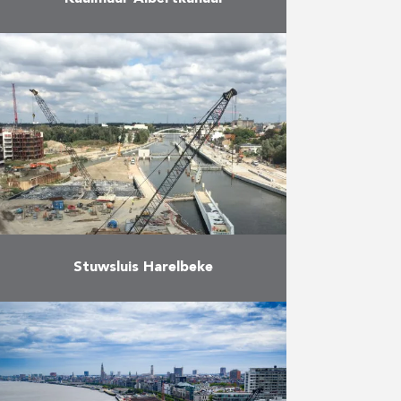
Met bijna 40 miljoen ton
vervoerde goederen per jaar is het
Albertkanaal de belangrijkste
waterweg in Vlaanderen. Vooral
het containervervoer kende het
voorbije decennium een …
Meer
Stuwsluis Harelbeke
De opdracht omvat volgende
zaken: het ontwerpen en bouwen
van een nieuwe stuwsluis met
vispassage, het verdiepen van de
Leie, het vernieuwen van de Hoge