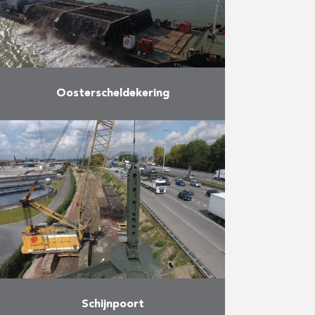
uit het verwijderen …
Meer
Oosterscheldekering
Kuilen in de bodem van de
Oosterschelde bedreigden de
veiligheid en stabiliteit van de
Oosterscheldekering. Om die
reden kreeg Herbosch-Kiere de
opdracht om de kuilen …
Meer
Schijnpoort