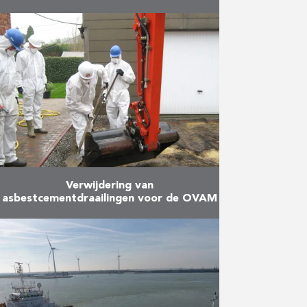
De opdracht omvat volgende
zaken: het ontwerpen en bouwen
van een nieuwe stuwsluis met
vispassage, het verdiepen van de
Leie, het vernieuwen van de Hoge
…
Meer
Verwijdering van
asbestcementdraailingen voor de OVAM
De werken bestonden uit twee
fases. Fase 1: Sanering en
asbestverwijdering van
ophogingen op particuliere
terreinen in Kapelle-op-den-Bos.
Het werk bestond hoofdzakelijk