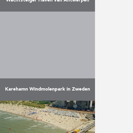
Wachtsteiger Haven van Antwerpen
Herbosch-Kiere bouwt een
wachtsteiger met behulp van de
grootste trilhamer ter wereld Aan
de oostzijde van het kanaaldok
B3 in de Haven van Antwerpen
bouwde …
Meer
Karehamn Windmolenpark in Zweden
Herbosch-Kiere kreeg de
opdracht om met de Albatros per
windmolen 6 grindplatforms op
de zeebodem rond de
funderingen te leggen zodat de