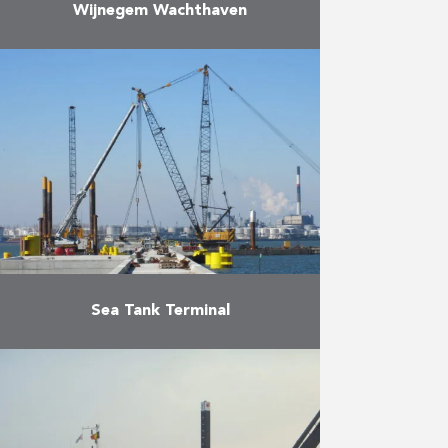
Wijnegem Wachthaven
Het project bestaat uit de
kanaalverbreding van het
Albertkanaal. De
kanaalverbredingswerken
behelzen: De bouw van een
nieuwe kaaimuur (waterdiepte: 6,0
m) over een lengte van …
Meer
Sea Tank Terminal
Herbosch-Kiere bouwde een T-
vormige aanlegsteiger met 6
ligplaatsen in het 6de havendok in
Antwerpen, met een
toegangsbrug van 100m en een