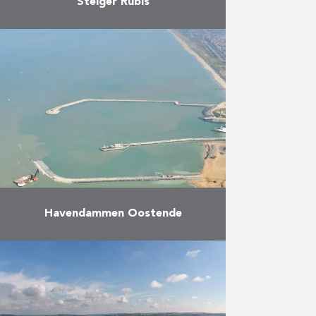
Steiger Rubis
Dit project omvat de uitbreiding
van een steiger die door HK werd
gebouwd in 2009 voor ITC RUBIS.
De uitbreiding omvat twee nieuwe
scheepsdokken en …
Meer
Havendammen Oostende
De opdracht bestaat uit het
uitbreiden van de Haven van
Oostende. Dit werk verliep in drie
fasen. Er werden twee
havendammen in zee gebouwd,