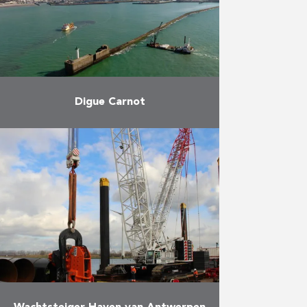
verbonden worden d.m.v. een …
Meer
Digue Carnot
Herbosch-Kiere was
verantwoordelijk voor het
plaatsen van de rotsen en voor
het steenstorten. De dijk Carnot
in de haven van Boulogne-sur-Mer
is 3 km lang …
Meer