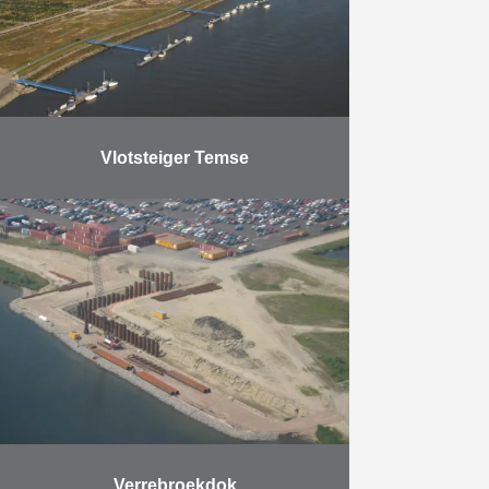
Vlotsteiger Temse
Herbosch-Kiere leverde en plaatste
450 m drijvende steigers, die met 4
bruggen (lengte 45 m à 100 m –
grootste overspanning 36 m) met
de …
Meer
Verrebroekdok