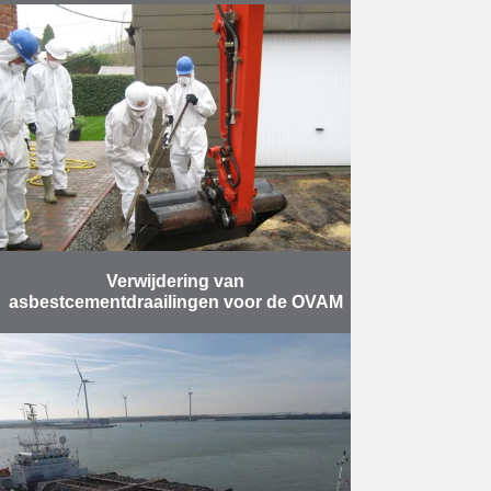
De opdracht omvat volgende
zaken: het ontwerpen en bouwen
van een nieuwe stuwsluis met
vispassage, het verdiepen van de
Leie, het vernieuwen van de Hoge
…
Meer
Verwijdering van
asbestcementdraailingen voor de OVAM
De werken bestonden uit twee
fases. Fase 1: Sanering en
asbestverwijdering van ophogingen
op particuliere terreinen in Kapelle-
op-den-Bos. Het werk bestond
hoofdzakelijk uit het verwijderen …