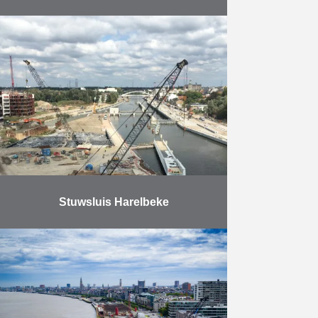
Met bijna 40 miljoen ton vervoerde
goederen per jaar is het
Albertkanaal de belangrijkste
waterweg in Vlaanderen. Vooral het
containervervoer kende het
voorbije decennium een …
Meer
Stuwsluis Harelbeke
De opdracht omvat volgende
zaken: het ontwerpen en bouwen
van een nieuwe stuwsluis met
vispassage, het verdiepen van de
Leie, het vernieuwen van de Hoge
…