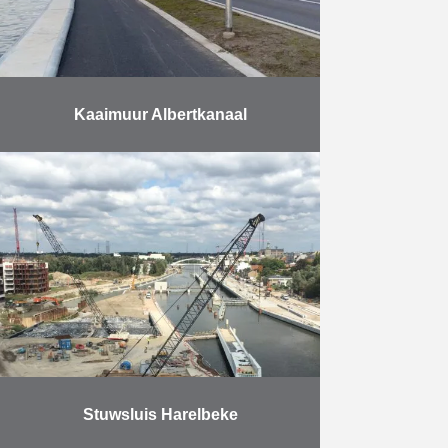
Kaaimuur Albertkanaal
Met bijna 40 miljoen ton vervoerde
goederen per jaar is het
Albertkanaal de belangrijkste
waterweg in Vlaanderen. Vooral het
containervervoer kende het
voorbije decennium een …
Meer
Stuwsluis Harelbeke