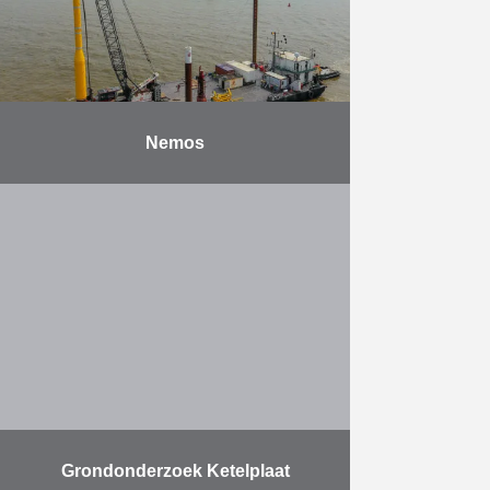
Meer
Nemos
Na jaren van doorgedreven labo-
onderzoek en field testing bouwt
NEMOS GmbH, ontwikkelaar van
een watergolf-energie-omvormer
om blauwe energie te genereren,
op de Noordzee een installatie …
Meer
Grondonderzoek Ketelplaat