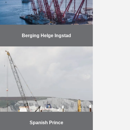
Meer
Berging Helge Ingstad
SCALDIS, het Belgische
dochterbedrijf van Herbosch-Kiere
heeft de berging van het Noorse
fregat ‘KNM Helge Ingstad’
succesvol afgerond. SCALDIS
ontwikkelde speciaal voor dit
project een …
Meer
Spanish Prince