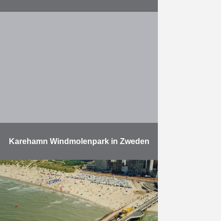
Herbosch-Kiere bouwt een
wachtsteiger met behulp van de
grootste trilhamer ter wereld Aan
de oostzijde van het kanaaldok B3
in de Haven van Antwerpen
bouwde …
Meer
Karehamn Windmolenpark in Zweden
Herbosch-Kiere kreeg de opdracht
om met de Albatros per windmolen
6 grindplatforms op de zeebodem
rond de funderingen te leggen
zodat de poten van het …