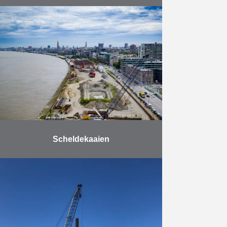
De haven van Dover gaf Herbosch-
Kiere de opdracht voor het bergen
en deels verwijderen van het
blokschip “Spanish Prince”, een ex-
cargoschip dat tot zinken werd …
Meer
Scheldekaaien
Samen met de stad Antwerpen zal
De Vlaamse Waterweg de
Scheldekaaien heraanleggen. Over
een lengte van maar liefst zeven
kilometer worden de kaaien onder
handen …