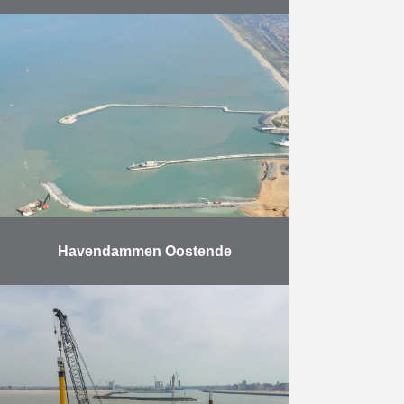
Dit project omvat de uitbreiding van
een steiger die door HK werd
gebouwd in 2009 voor ITC RUBIS.
De uitbreiding omvat twee nieuwe
scheepsdokken en …
Meer
Havendammen Oostende
De opdracht bestaat uit het
uitbreiden van de Haven van
Oostende. Dit werk verliep in drie
fasen. Er werden twee
havendammen in zee gebouwd,
waarbij …