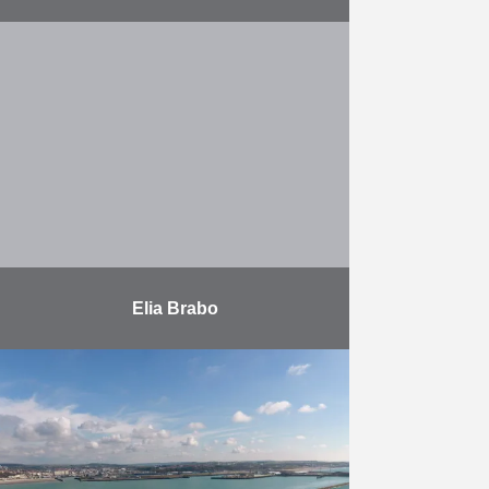
Herbosch-Kiere was
verantwoordelijk voor de volgende
activiteiten: Het te beschikking
stellen van een hefplatform voor
het uitvoeren van sonderingen en
boringen; Het uitvoeren van
boringen …
Meer
Elia Brabo
Het ontwerp, de detailstudie en de
uitvoering van een nieuwe
Schelde-Oversteek 380kV,
bestaande uit 2 zeer hoge
vakwerkmasten die met elkaar
verbonden worden d.m.v. een …