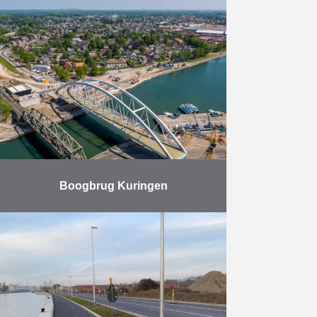
De 60 jaar oude Bergwijkbrug was
aan vervanging toe en voldeed niet
meer aan de vereisten voor de
passage van moderne schepen.
Franki Construct ontfermde …
Meer
Boogbrug Kuringen
In april van dit jaar werd de nieuwe
spoorbrug in Kuringen ingevaren.
Herbosch-Kiere was daarbij –
samen met Jan De Nul –
verantwoordelijk voor alle …
Meer