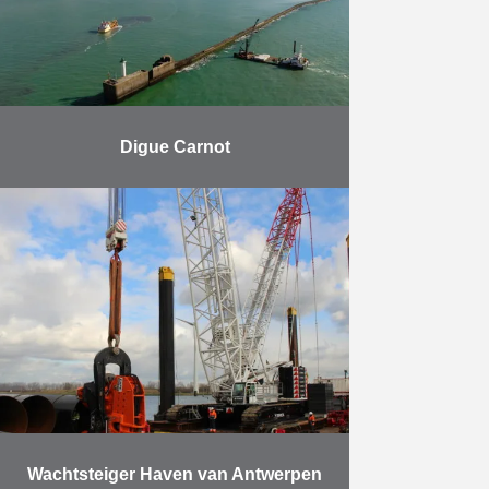
Meer
Digue Carnot
Herbosch-Kiere was
verantwoordelijk voor het plaatsen
van de rotsen en voor het
steenstorten. De dijk Carnot in de
haven van Boulogne-sur-Mer is 3
km lang …
Meer
Wachtsteiger Haven van Antwerpen