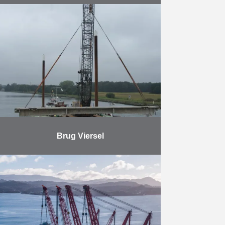
Uitvoeren van diepwanden met een
dikte van 1,20 meter en een diepte
van ca. 41 meter, over een lengte
van ca. 300 meter
Meer
Brug Viersel
De afbraak en heropbouw van de
kanaalbrug in Viersel was
noodzakelijk om het Albertkanaal
over zijn volle lengte bevaarbaar te
maken voor
vierlaagscontainervaart. Hiervoor is
…