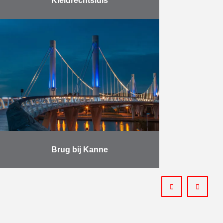
Kieldrechtsluis
De Kieldrechtsluis werd op 10 juni
2016 officieel ingehuldigd door
Koning Filip. De bouw van deze
grootste sluis ter wereld is van
cruciaal belang voor …
Meer
Brug bij Kanne
Het project bestond uit de sloop en
de wederopbouw van de brug bij
Kanne volgens de formule “Design
& Build”. Herbosch-Kiere voerde de
sloop van …