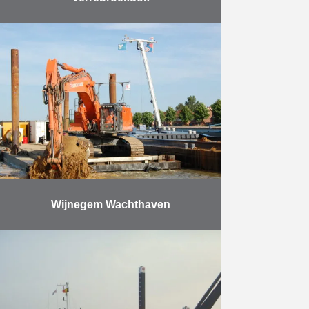
Ter uitbreiding van de
aanlegplaatsen werd het
Verrebroekdok in de haven van
Antwerpen verlengd. Er werd een
kaaimuur gebouwd, ontworpen als
een verankerde damwand met …
Meer
Wijnegem Wachthaven
Het project bestaat uit de
kanaalverbreding van het
Albertkanaal. De
kanaalverbredingswerken
behelzen: De bouw van een