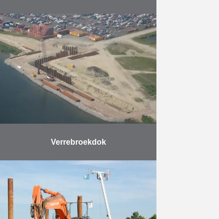
Herbosch-Kiere leverde en plaatste
450 m drijvende steigers, die met 4
bruggen (lengte 45 m à 100 m –
grootste overspanning 36 m) met
de …
Meer
Verrebroekdok
Ter uitbreiding van de
aanlegplaatsen werd het
Verrebroekdok in de haven van
Antwerpen verlengd. Er werd een
kaaimuur gebouwd, ontworpen als
een verankerde damwand met …