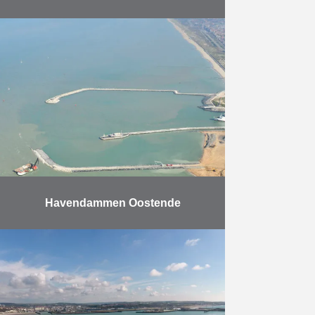
Dit project omvat de uitbreiding van
een steiger die door HK werd
gebouwd in 2009 voor ITC RUBIS.
De uitbreiding omvat twee nieuwe
scheepsdokken en …
Meer
Havendammen Oostende
De opdracht bestaat uit het
uitbreiden van de Haven van
Oostende. Dit werk verliep in drie
fasen. Er werden twee
havendammen in zee gebouwd,
waarbij …