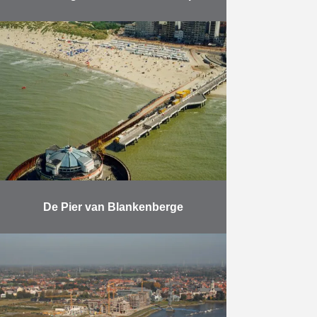
Herbosch-Kiere bouwt een
wachtsteiger met behulp van de
grootste trilhamer ter wereld Aan
de oostzijde van het kanaaldok B3
in de Haven van Antwerpen
bouwde …
Meer
De Pier van Blankenberge
Vernieuwen van de funderingen
van de Pier van Blankenberge.
Meer