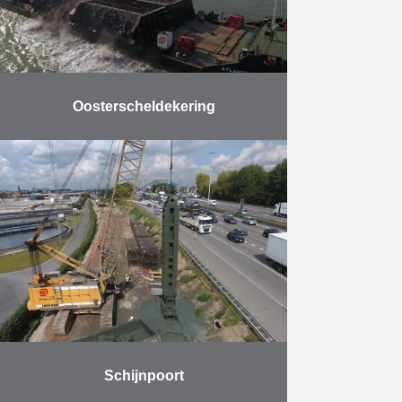
Meer
Oosterscheldekering
Kuilen in de bodem van de
Oosterschelde bedreigden de
veiligheid en stabiliteit van de
Oosterscheldekering. Om die reden
kreeg Herbosch-Kiere de opdracht
om de kuilen …
Meer
Schijnpoort