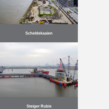
Meer
Scheldekaaien
Samen met de stad Antwerpen zal
De Vlaamse Waterweg de
Scheldekaaien heraanleggen. Over
een lengte van maar liefst zeven
kilometer worden de kaaien onder
handen …
Meer
Steiger Rubis