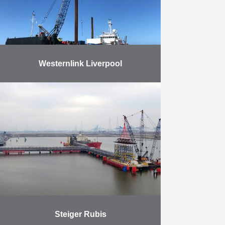
Meer
Westernlink Liverpool
Herbosch-Kiere voer met de
Atlantis naar Liverpool om daar een
elektrische kabel onder water te
herstellen, de Westernlink HVDC
Connection, voor de Prysmian
Group. Op …
Meer
Steiger Rubis