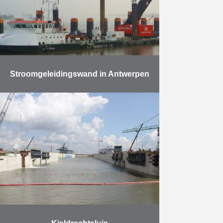
nieuwe kaaimuur (waterdiepte: 6,0
m) over een lengte van …
Meer
Stroomgeleidingswand in Antwerpen
De werken omvatten: Het leveren
en heien van 37 metalen buizen
met een diameter van 2.420 m, een
lengte tot 42.000 mm en een
maximumgewicht …
Meer