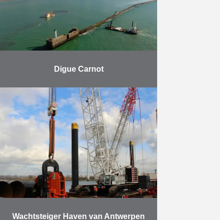
Meer
Digue Carnot
Herbosch-Kiere was
verantwoordelijk voor het plaatsen
van de rotsen en voor het
steenstorten. De dijk Carnot in de
haven van Boulogne-sur-Mer is 3
km lang …
Meer
Wachtsteiger Haven van Antwerpen