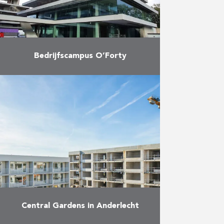
Meer
Bedrijfscampus O’Forty
In oktober 2020 werd de eerste
fase van bedrijfscampus O’Forty
in Oostkamp opgeleverd. AB was
samen met Vuylsteke
verantwoordelijk voor de
uitvoering van de ruwbouwwerken
…
Meer
Central Gardens in Anderlecht