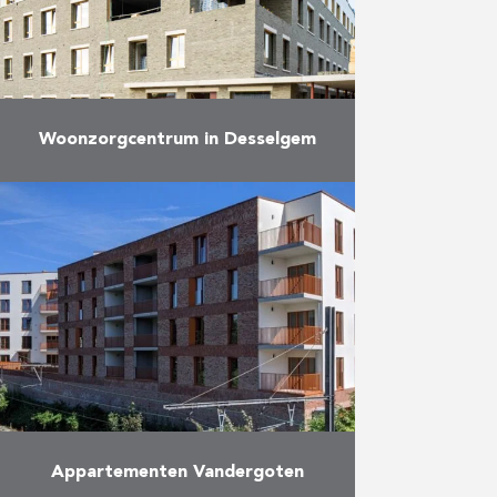
“Eind …
Meer
Woonzorgcentrum in Desselgem
Op een boogscheut van het
centrum van Desselgem werd het
woon- en zorghotel Aurélys eind
september voorlopig opgeleverd.
Het gebouw met 92 kamers
bevindt zich …
Meer
Appartementen Vandergoten