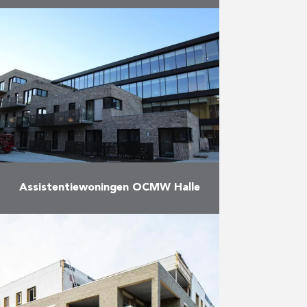
Net over de grens met Nederland
werden in februari de algemene
ruimtes en de eerste
appartementen van het project
De Branding opgeleverd. AB
bouwde hier …
Meer
Assistentiewoningen OCMW Halle
AB bouwde 40
assistentiewoningen en een
ondergrondse parkeergarage met
68 plaatsen voor het OCMW van
Halle. Een dementieterras wordt
tegen de zomer nog opgeleverd.