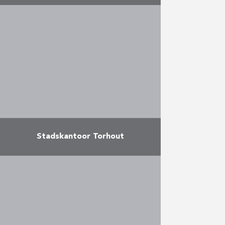
Complex met 48 wooneenheden
(1- of 2-
slaapkamerappartementen,
duplexen, penthouses) verdeeld
over 5 niveaus.
Meer
Stadskantoor Torhout
In maart 2012 startte AB met de
bouw van een nieuw kantoor voor
de stad Torhout. In totaal werd er
2.800 m² bovengronds gebouwd
en …