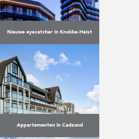
Nieuwe eyecatcher in Knokke-Heist
Dit architecturaal icoon,
ontworpen door Neutelings
Riedijk Architects en in opdracht
van bouwheer NV Heldentoren,
bestaat uit drie gebouwen; twee
woontorens – één met twintig …
Meer
Appartementen in Cadzand