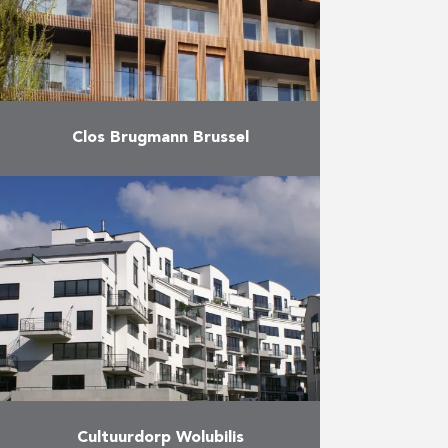
Meer
Clos Brugmann Brussel
Eiffage Development
transformeert een oud
kantoorgebouw in Sint-Gillis tot
luxe appartementen. Dit oude
kantoorgebouw, dat vanaf 2016
Clos Brugmaan heet, grenst aan
de hoofdzetel van …
Meer
Cultuurdorp Wolubilis