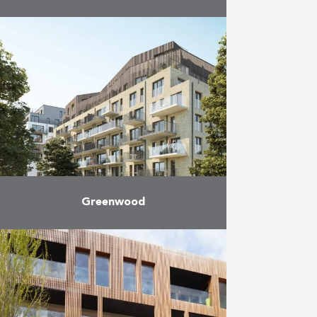
Gestructureerd in vier gebouwen
rond een groen privé-eilandje,
biedt dit project langs het kanaal
in Brussel 270 moderne, ruime en
comfortabele appartementen,
gaande van studio’s …
Meer
Greenwood
Het Greenwood-Woluwe project is
een project met luxewoningen,
dat werd ontwikkeld door de
architecten J. Matecki en Cerau
Architects Partners. Het omvat
studio’s, 1-, 2- …