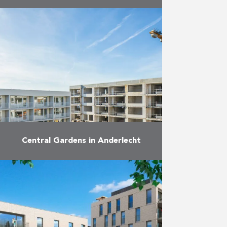
De eigenaars van de nieuwe
appartementen van Vandergoten
in Laken hebben eind september
hun sleutel ontvangen uit handen
van Eiffage Development.
Vandergoten omvat 53
geconventioneerde …
Meer
Central Gardens in Anderlecht
In het dichtbebouwde Anderlecht
bevindt zich ‘Central Gardens’,
een groene long in het centrum
van de stad. Na afbraak van een
oude drukkerij, startte Antwerpse
…