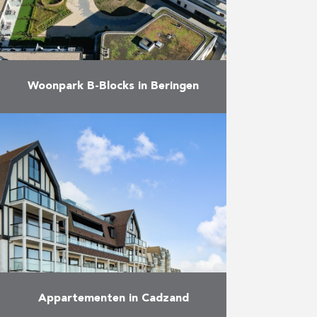
Meer
Woonpark B-Blocks in Beringen
Net voor de zomer mochten we
met het wooncomplex B-Blocks in
Beringen een nieuwe omvangrijke
oplevering bijschrijven. Dit project,
dat bestond uit drie fasen, werd
…
Meer
Appartementen in Cadzand