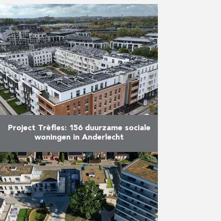
Project Trèfles: 156 duurzame sociale
woningen in Anderlecht
Na twee jaar werken heeft Valens,
in samenwerking met Louis De
Waele, het project Trèfles voor
het Brussels Woningfonds
afgerond. Deze grootschalige
werf maakte de …