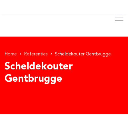
Home
Referenties
Scheldekouter Gentbrugge
Scheldekouter
Gentbrugge