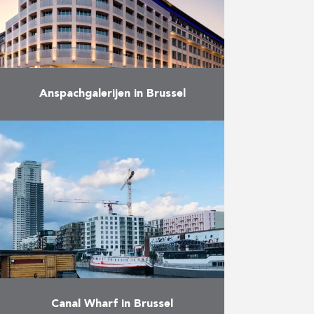
Meer
Anspachgalerijen in Brussel
Dit project omvat de bouw van:
een casino: het casino VIAGE
verdeeld over 8 verdiepingen
beschikt over een speelzaal (400
gokmachines en 35 speeltafels),
een …
Meer
Canal Wharf in Brussel