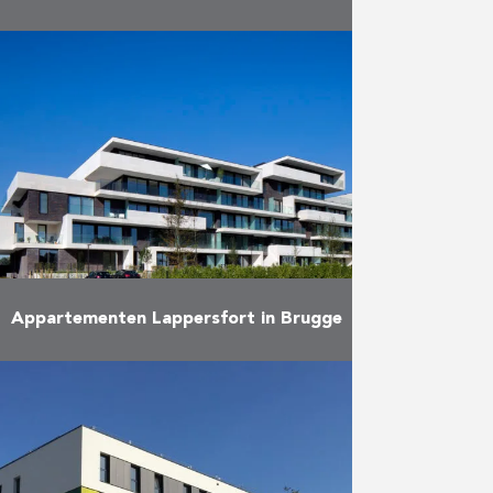
Het project wilde een harmonieus
architecturaal concept neerzetten
dat eenvoud uitstraalt en
tegelijkertijd perfect overvloeit in
de omgeving. Eiffage
Development biedt een grote
verscheidenheid aan …
Meer
Appartementen Lappersfort in Brugge
Dit project omvat 48
appartementen, 2 handelsruimtes,
54 ondergrondse garages en 19
parkeerplaatsen. Alle
appartementen beschikken over
zeer ruime terrassen en een mooie