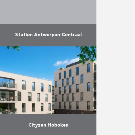
Meer
Station Antwerpen-Centraal
Antwerpse Bouwwerken en
Antwerpen-Centraal: een
vruchtbare samenwerking van ruim
16 jaar. Antwerpen koos voor de
restauratie van een beschermd
monument uit de 19de eeuw
terwijl …
Meer
Cityzen Hoboken