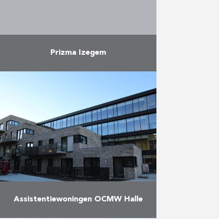
Meer
Prizma Izegem
Vuylsteke-Eiffage en Antwerpse
bouwwerken leverden in juni 2021
met Prizma Izegem een nieuw
Scholen van Morgen-project op.
In het gebouw, langs de
buitenzijde gekenmerkt door …
Meer
Assistentiewoningen OCMW Halle