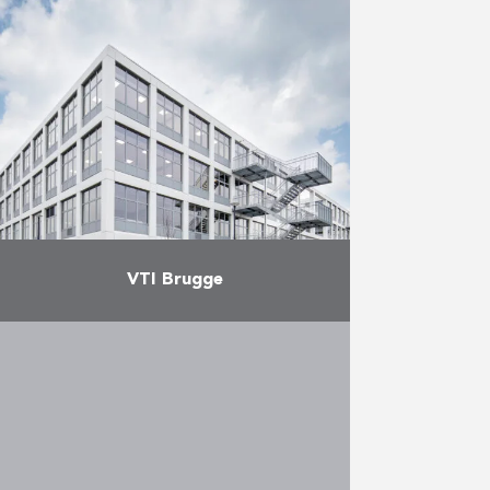
Net over de grens met Nederland
werden in februari de algemene
ruimtes en de eerste
appartementen van het project
De Branding opgeleverd. AB
bouwde hier …
Meer
VTI Brugge
In december 2021 werd het
project VTI Brugge succesvol
opgeleverd in de cluster van de
Scholen van Morgen. Over een
periode van 22 maanden bouwden
…