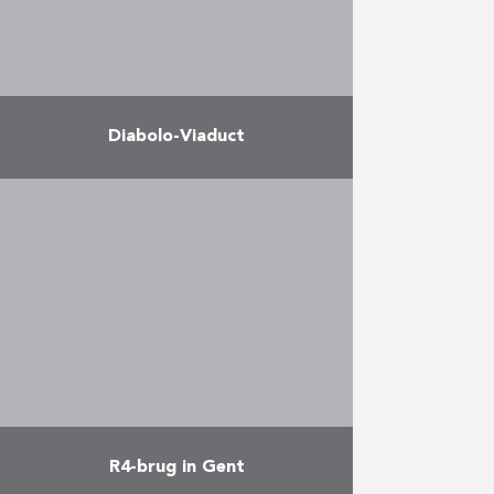
Meer
Diabolo-Viaduct
Dit dubbelspoorviaduct werd
samengesteld uit 34 pijlers
waarvan de grootste 23 m hoog
is. De funderingen van dit viaduct
vereisten de plaatsing van
ongeveer 55.000 …
Meer
R4-brug in Gent