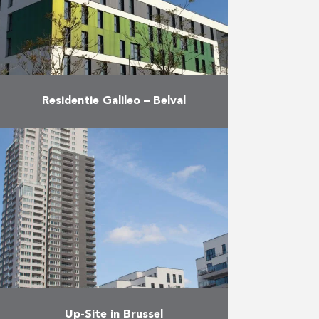
uitkijk op …
Meer
Residentie Galileo – Belval
Perrard leverde in 2017 het
universitaire wooncomplex Galiléo
in Belval (Luxemburg) op, haar
eerste vastgoedproject.
Residentie Galiléo, ontworpen om
te voldoen aan de verwachtingen
van …
Meer
Up-Site in Brussel