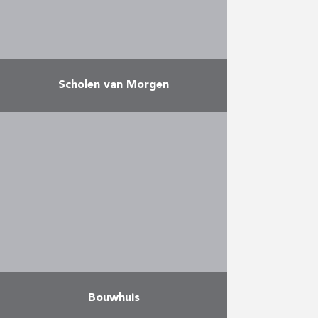
Meer
Scholen van Morgen
Scholen van Morgen is een
publiek-private samenwerking
(PPS) tussen AG Real Estate, BNP
Paribas Fortis en de Vlaamse
overheid. Eiffage Benelux is
verantwoordelijk voor de …
Meer
Bouwhuis