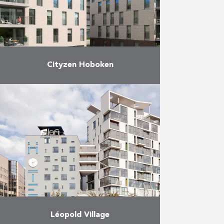
Meer
Cityzen Hoboken
Residentie CityZen bestaat uit
twee gebouwen, één met vier
verdiepingen en één met zes
verdiepingen. Het project biedt
een ruime keuze uit
appartementen met 1, …
Meer
Léopold Village