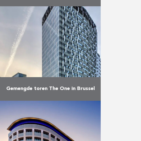
Bouw van woningen, van een
hotel en handelsruimtes gelegen
in de bouwblok Comines-Froissart
in Brussel. Léopold Village is een
van de belangrijkste werven voor
de …
Meer
Gemengde toren The One in Brussel
De toren The One werd gebouwd
in opdracht van
projectontwikkelaar Atenor en is
het eerste gebouw dat werd
opgetrokken in het kader van het
Stadsproject …