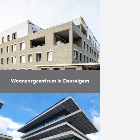
AB bouwde 40
assistentiewoningen en een
ondergrondse parkeergarage met
68 plaatsen voor het OCMW van
Halle. Een dementieterras wordt
tegen de zomer nog opgeleverd.
“Eind …
Meer
Woonzorgcentrum in Desselgem
Op een boogscheut van het
centrum van Desselgem werd het
woon- en zorghotel Aurélys eind
september voorlopig opgeleverd.
Het gebouw met 92 kamers
bevindt zich …