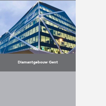
In het dichtbebouwde Anderlecht
bevindt zich ‘Central Gardens’,
een groene long in het centrum
van de stad. Na afbraak van een
oude drukkerij, startte Antwerpse
…
Meer
Diamantgebouw Gent
Het Diamantgebouw ligt op de
rand tussen de Gentse
Stationsbuurt en het zogenaamde
Wijkcentrum. Het concept
bestaat uit een stenen hand die
een glazen volume …