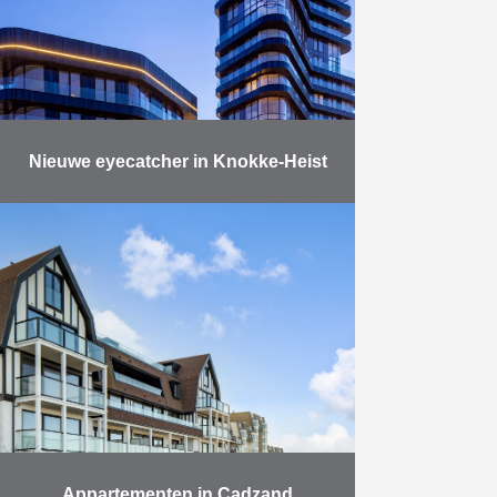
Nieuwe eyecatcher in Knokke-Heist
Dit architecturaal icoon, ontworpen
door Neutelings Riedijk Architects
en in opdracht van bouwheer NV
Heldentoren, bestaat uit drie
gebouwen; twee woontorens – één
met twintig …
Meer
Appartementen in Cadzand