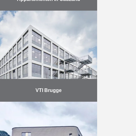
Net over de grens met Nederland
werden in februari de algemene
ruimtes en de eerste
appartementen van het project De
Branding opgeleverd. AB bouwde
hier …
Meer
VTI Brugge
In december 2021 werd het project
VTI Brugge succesvol opgeleverd
in de cluster van de Scholen van
Morgen. Over een periode van 22
maanden bouwden …