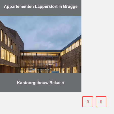
Appartementen Lappersfort in Brugge
Dit project omvat 48
appartementen, 2 handelsruimtes,
54 ondergrondse garages en 19
parkeerplaatsen. Alle
appartementen beschikken over
zeer ruime terrassen en een mooie
uitkijk op …
Meer
Kantoorgebouw Bekaert
Na een uitdagend traject van bijna
twee jaar werd het project HQ
Bekaert in Zwevegem voorlopig
opgeleverd. Het gaat om een