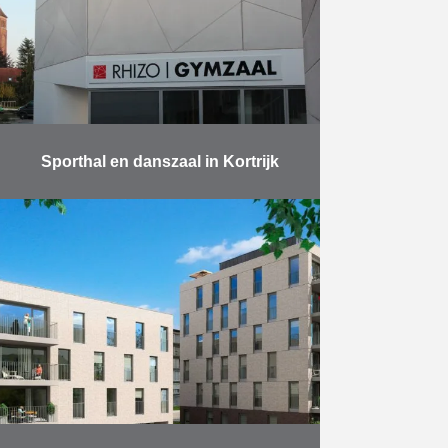
monument uit de 19de eeuw terwijl
…
Meer
Sporthal en danszaal in Kortrijk
Het voorbije schooljaar bouwde
Vuylsteke-Eiffage de nieuwe
sporthal voor het RHIZO, de
Katholieke Scholengroep in
Kortrijk. Deze kwam op de plaats
van de oude en …
Meer