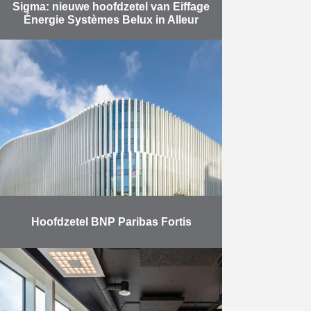
Sigma: nieuwe hoofdzetel van Eiffage
Énergie Systèmes Belux in Alleur
In de industriezone van Alleur
(nabij Luik) is Sigma, de hoofdzetel
van Eiffage Énergie Systèmes,
zowel het resultaat als het
uithangbord van de expertise van
…
Meer
Hoofdzetel BNP Paribas Fortis
Na vier jaar van intense
werkzaamheden, leverde Eiffage
Benelux in november 2021 het
emblematische nieuwe