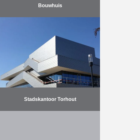
Bouwhuis
Complex met 48 wooneenheden
(1- of 2-slaapkamerappartementen,
duplexen, penthouses) verdeeld
over 5 niveaus.
Meer
Stadskantoor Torhout
In maart 2012 startte AB met de
bouw van een nieuw kantoor voor
de stad Torhout. In totaal werd er
2.800 m² bovengronds gebouwd en