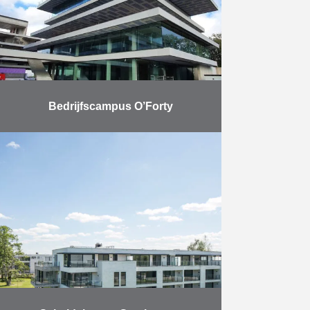
zich …
Meer
Bedrijfscampus O’Forty
In oktober 2020 werd de eerste
fase van bedrijfscampus O’Forty in
Oostkamp opgeleverd. AB was
samen met Vuylsteke
verantwoordelijk voor de uitvoering
van de ruwbouwwerken …
Meer