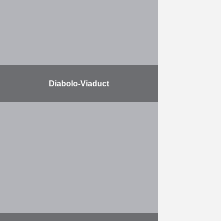
…
Meer
Diabolo-Viaduct
Dit dubbelspoorviaduct werd
samengesteld uit 34 pijlers
waarvan de grootste 23 m hoog is.
De funderingen van dit viaduct
vereisten de plaatsing van
ongeveer 55.000 …
Meer