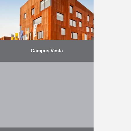
cruciaal belang voor …
Meer
Campus Vesta
Al jaren zijn de opleidingen voor
brandweerlieden en ambulanciers
gevestigd in een oud militair
domein in Emblem (Ranst). Om
tegemoet te komen aan de nieuwe
…
Meer