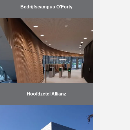
Bedrijfscampus O’Forty
In oktober 2020 werd de eerste
fase van bedrijfscampus O’Forty in
Oostkamp opgeleverd. AB was
samen met Vuylsteke
verantwoordelijk voor de uitvoering
van de ruwbouwwerken …
Meer
Hoofdzetel Allianz
Allianz verhuisde in februari 2020
haar hoofdzetel in de Benelux van
het Brouckèreplein naar de
Brusselse Noordwijk. De