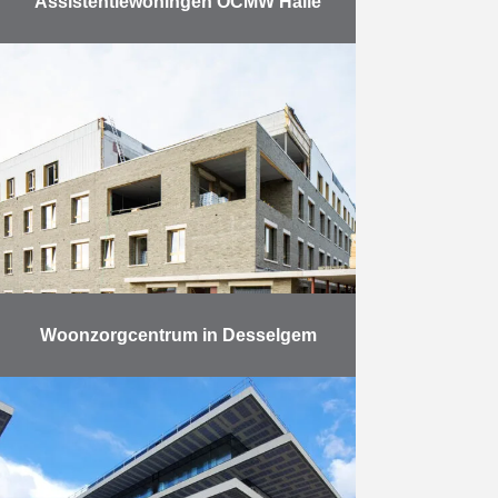
Assistentiewoningen OCMW Halle
AB bouwde 40 assistentiewoningen
en een ondergrondse
parkeergarage met 68 plaatsen
voor het OCMW van Halle. Een
dementieterras wordt tegen de
zomer nog opgeleverd. “Eind …
Meer
Woonzorgcentrum in Desselgem
Op een boogscheut van het
centrum van Desselgem werd het
woon- en zorghotel Aurélys eind
september voorlopig opgeleverd.
Het gebouw met 92 kamers bevindt