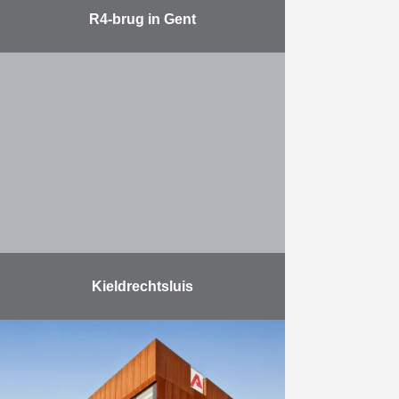
R4-brug in Gent
Op 30 oktober 2012 heeft het
consortium DBM (Design, Build,
Maintain) een 4.200 ton zware en
32 meter lange tunnelkoker ter
plaatse geschoven in Merelbeke.
…
Meer
Kieldrechtsluis
De Kieldrechtsluis werd op 10 juni
2016 officieel ingehuldigd door
Koning Filip. De bouw van deze
grootste sluis ter wereld is van