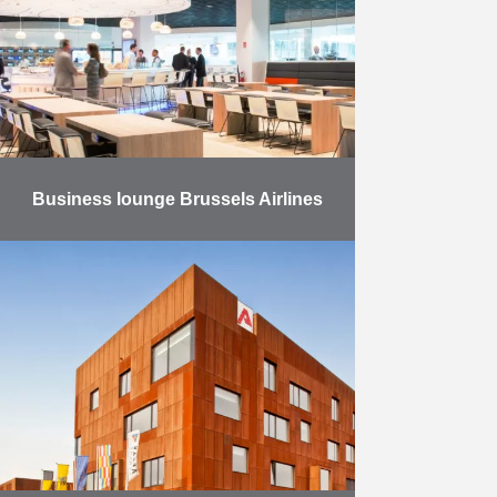
het Stadsproject …
Meer
Business lounge Brussels Airlines
Productie en plaatsing van
maatmeubilair voor de nieuwe
business lounge van Brussels
Airlines.
Meer