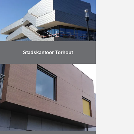
verzekeraar nam haar intrek in één
van …
Meer
Stadskantoor Torhout
In maart 2012 startte AB met de
bouw van een nieuw kantoor voor
de stad Torhout. In totaal werd er
2.800 m² bovengronds gebouwd en
…
Meer