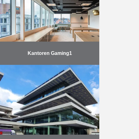
hoofdkantoor van BNP Paribas
Fortis op. De nieuwe hoofdzetel is
…
Meer
Kantoren Gaming1
Duchêne en Reynders voltooiden
in juni zowel de interieurinrichting
als de afwerking van het
kantoorgebouw van Gaming1, de
Belgische leider in kansspelen, dat
zijn zetel …
Meer