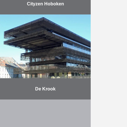
Cityzen Hoboken
Residentie CityZen bestaat uit twee
gebouwen, één met vier
verdiepingen en één met zes
verdiepingen. Het project biedt een
ruime keuze uit appartementen met
1, …
Meer
De Krook
Op 10 maart 2017 werd de
interactieve stadsbibliotheek De
Krook, die ook onderdak biedt aan
Imec en tal van andere innovatieve
organisaties, officieel geopend door