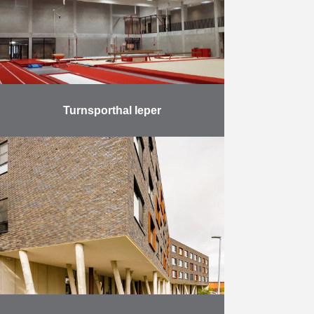
Meer
Turnsporthal Ieper
Op 18 november 2019 werd de
turnsporthal langs de Leopold III-
laan in Ieper opgeleverd. Deze
kwam er ter vervanging van een te
klein en wat …
Meer