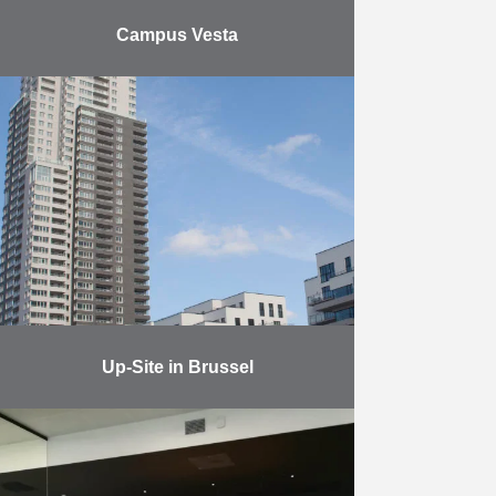
Campus Vesta
Al jaren zijn de opleidingen voor
brandweerlieden en ambulanciers
gevestigd in een oud militair
domein in Emblem (Ranst). Om
tegemoet te komen aan de nieuwe
…
Meer
Up-Site in Brussel
Het project legt de nadruk op de
vernieuwende en doeltreffende
technieken voor duurzame
ontwikkeling. In die geest hebben