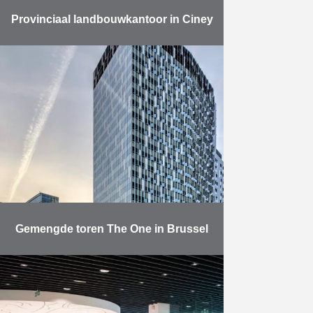
Provinciaal landbouwkantoor in Ciney
Nieuwe infrastructuur voor het
provinciaal landbouwkantoor (OPA)
in Ciney.
Meer
Gemengde toren The One in Brussel
De toren The One werd gebouwd
in opdracht van projectontwikkelaar
Atenor en is het eerste gebouw dat
werd opgetrokken in het kader van