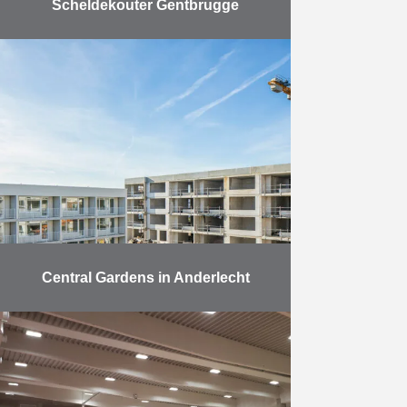
Scheldekouter Gentbrugge
Dit generatievriendelijk
vastgoedproject ligt langs de
Schelde aan de Gentbrugse
Meersen in een groen park van 3,4
hectare. Het geniet een
uitzonderlijke ligging op 15 …
Meer
Central Gardens in Anderlecht
In het dichtbebouwde Anderlecht
bevindt zich ‘Central Gardens’, een
groene long in het centrum van de
stad. Na afbraak van een oude
drukkerij, startte Antwerpse …