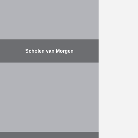
…
Meer
Scholen van Morgen
Scholen van Morgen is een
publiek-private samenwerking
(PPS) tussen AG Real Estate, BNP
Paribas Fortis en de Vlaamse
overheid. Eiffage Benelux is
verantwoordelijk voor de …
Meer