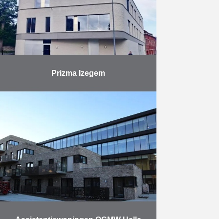
Meer
Prizma Izegem
Vuylsteke-Eiffage en Antwerpse
bouwwerken leverden in juni 2021
met Prizma Izegem een nieuw
Scholen van Morgen-project op. In
het gebouw, langs de buitenzijde
gekenmerkt door …
Meer