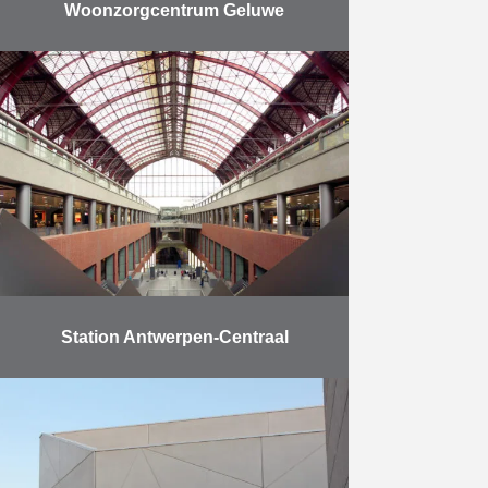
Woonzorgcentrum Geluwe
Het nieuw leidend dienstencentrum
(LDC) en woonzorgcentrum (WZC)
in het centrum van Geluwe werd in
vier fases opgeleverd. De werken
werden op 4 april 2016 …
Meer
Station Antwerpen-Centraal
Antwerpse Bouwwerken en
Antwerpen-Centraal: een
vruchtbare samenwerking van ruim
16 jaar. Antwerpen koos voor de
restauratie van een beschermd