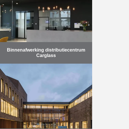
de ontwerpers gekozen voor de
recuperatie van …
Meer
Binnenafwerking distributiecentrum
Carglass
In juli 2018 werd het nieuw
Europees distributiecentrum van
Carglass in gebruik genomen.
Reynders was daarbij
verantwoordelijk voor de afwerking
van het kantoorgebouw met twee
…
Meer