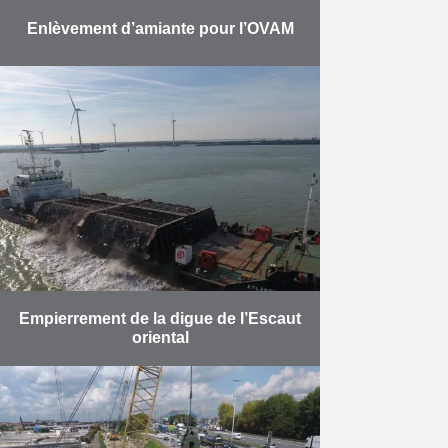
Enlèvement d’amiante pour l’OVAM
Les travaux se sont déroulés en
deux phases: Phase 1:
assainissement et désamiantage
de remblais sur des terrains de
particuliers à Kapelle-op-den-Bos.
Les travaux consistaient …
En savoir plus
Empierrement de la digue de l’Escaut
oriental
Des cavités creusées dans le sol
de l’Escaut oriental menaçaient la
stabilité de la digue de ce dernier.
Herbosch-Kiere s’est donc vu