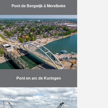
Pont de Bergwijk à Merelbeke
Le pont de Bergwijk, vieux de 60
ans, devait être remplacé et ne
répondait plus aux exigences pour
le passage des navires modernes.
Franki Construct …
En savoir plus
Pont en arc de Kuringen
En avril de cette année, le nouveau
pont ferroviaire de Kuringen a été
mis en service. Herbosch-Kiere –
en collaboration avec Jan De Nul –