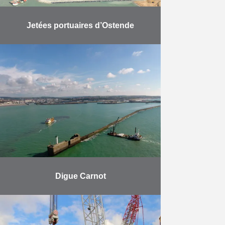
Jetées portuaires d’Ostende
La mission consiste à réaliser
l’extension du port d’Ostende. Ce
travail s’est déroulé en trois
phases. Deux jetées ont été bâties
en mer et ont …
En savoir plus
Digue Carnot
Réhabilitation de la digue portuaire
de Boulogne-sur-Mer. Herbosch-
Kiere est responsable de la pose