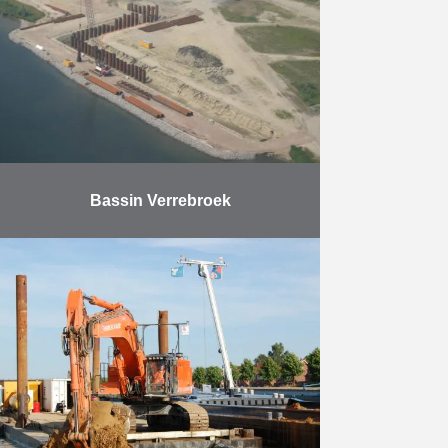
plus grande traversée: 36m) reliés
à la …
En savoir plus
Bassin Verrebroek
Afin d’étendre les possibilités
d’amarrage, le bassin Verrebroek
dans le port d’Anvers a été allongé.
On y a construit un mur de quai
conçu en …
En savoir plus