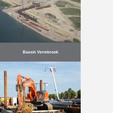
plus grande traversée: 36m) reliés
à la …
En savoir plus
Bassin Verrebroek
Afin d’étendre les possibilités
d’amarrage, le bassin Verrebroek
dans le port d’Anvers a été allongé.
On y a construit un mur de quai
conçu en …
En savoir plus