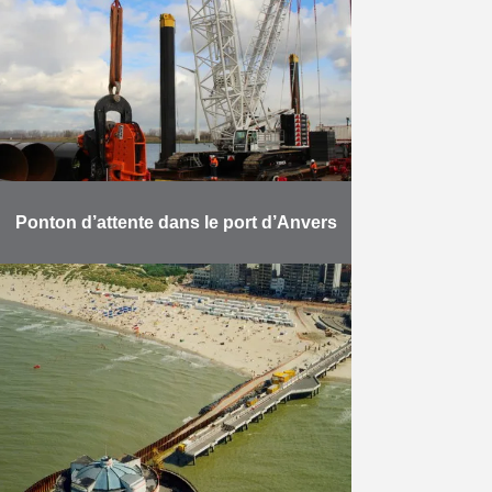
des blocs et de l’enrochement. La
digue Carnot, ouvrage de 3 km …
En savoir plus
Ponton d’attente dans le port d’Anvers
Herbosch-Kiere construit un ponton
d’attente à l’aide du plus grand
marteau vibrateur du monde. Dans
le port d’Anvers, Herbosch-Kiere
construit une jetée pour servir de
…
En savoir plus