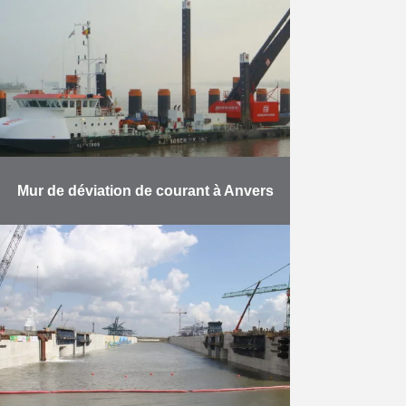
postes d’amarrage dans le 6e
bassin du port d’Anvers. Pont
d’accès: 100 m, ponton: 800 …
En savoir plus
Mur de déviation de courant à Anvers
Les travaux comportaient : la
livraison et le battage de 37
conduites métalliques d’un
diamètre de 2.420 mm, d’une
longueur allant jusqu’à 42.000 mm,
d’un …
En savoir plus