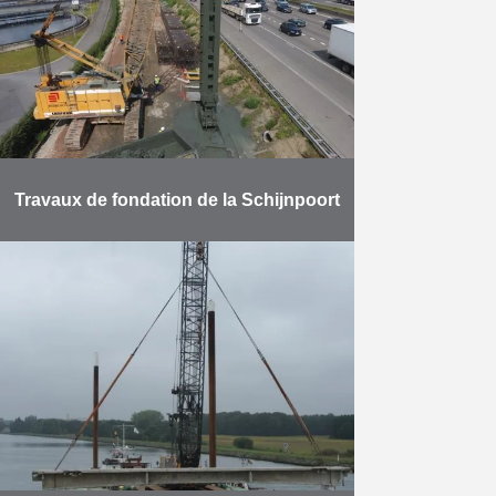
confier la mission …
En savoir plus
Travaux de fondation de la Schijnpoort
Préparation de l’environnement
pour la construction de la liaison de
l’Oosterweel. Partout où le Ring
d’Anvers va être enterré, le sous-
sol doit être débarrassé de …
En savoir plus