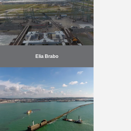
réalisation de sondages et de
forages ; La réalisation de forages
…
En savoir plus
Elia Brabo
La conception, l’étude détaillée et
la réalisation d’un nouveau
franchissement de l’Escaut pour
une ligne 380 kV, composé de 2
pylônes de très grande hauteur, …
En savoir plus