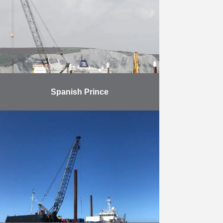
Ingstad ». Pour ce projet, SCALDIS
…
En savoir plus
Spanish Prince
Le port de Douvres a mandaté
Herbosch-Kiere pour le
renflouement et l’évacuation
partielle du blockship « Spanish
Prince », un ancien cargo coulé par
l’Amirauté …
En savoir plus