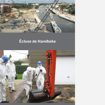
…
En savoir plus
Écluse de Harelbeke
La mission se compose des tâches
suivantes : la conception et la
construction d’un nouveau barrage-
écluse avec échelle à poissons,
l’approfondissement de la Lys, la …
En savoir plus