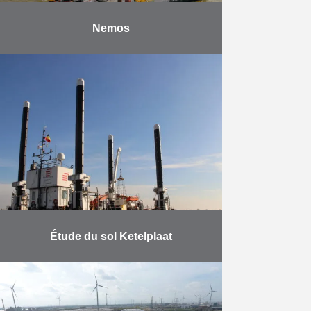
Nemos
Après de nombreuses années
d’analyses intensives en
laboratoire et de tests sur le terrain,
NEMOS GmbH, développeur d’un
convertisseur d’énergie
houlomotrice destiné à la
production …
En savoir plus
Étude du sol Ketelplaat
Activités exécutées par Herbosch-
Kiere : La mise à disposition d’une
plate-forme de levage pour la