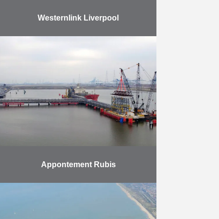
Westernlink Liverpool
Herbosch-Kiere a emmené
l’Atlantis jusqu’ à Liverpool pour y
réparer un câble électrique sous-
marin, la Westernlink HVDC
Connection, pour le compte du
Groupe Prysmian. À …
En savoir plus
Appontement Rubis
Ce projet porte sur l’extension d’un
appontement bâti par HK en 2009
pour ITC RUBIS. L’extension
couvre deux nouveaux docks pour