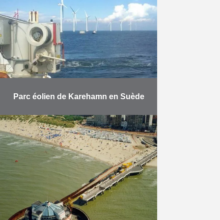
le port d’Anvers, Herbosch-Kiere
construit une jetée pour servir de
…
En savoir plus
Parc éolien de Karehamn en Suède
Le parc éolien « Karehamn
Offshore Windfarm » en Suède est
situé dans la mer Baltique, à
environ 6 km de la côte. Avec ses
…
En savoir plus