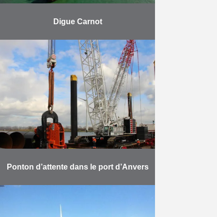
Digue Carnot
Réhabilitation de la digue portuaire
de Boulogne-sur-Mer. Herbosch-
Kiere est responsable de la pose
des blocs et de l’enrochement. La
digue Carnot, ouvrage de 3 km …
En savoir plus
Ponton d’attente dans le port d’Anvers
Herbosch-Kiere construit un ponton
d’attente à l’aide du plus grand
marteau vibrateur du monde. Dans