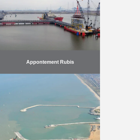
Canal Albert d’accueillir des barges
de transport à quatre …
En savoir plus
Appontement Rubis
Ce projet porte sur l’extension d’un
appontement bâti par HK en 2009
pour ITC RUBIS. L’extension
couvre deux nouveaux docks pour
navires de mer et …
En savoir plus