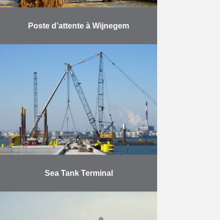
Poste d’attente à Wijnegem
Le projet portait sur l’élargissement
du canal Albert. Les travaux
englobaient : la construction sur la
berge gauche d’un nouveau mur de
quai (profondeur de …
En savoir plus
Sea Tank Terminal
Construction d’un pont d’amarrage
en forme de T comprenant 6
postes d’amarrage dans le 6e