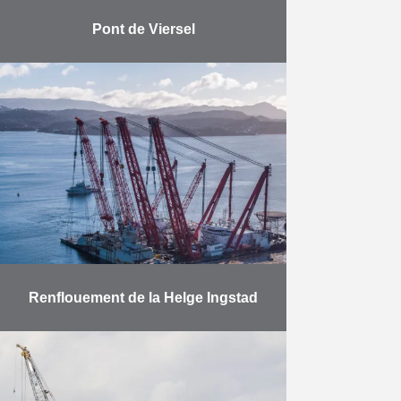
Pont de Viersel
La démolition et la reconstruction
du pont sur le canal à Viersel
s’imposaient pour permettre au
Canal Albert d’accueillir des barges
de transport à quatre …
En savoir plus
Renflouement de la Helge Ingstad
SCALDIS, la filiale belge de
Herbosch-Kiere, a assuré avec
succès le renflouement de la
frégate norvégienne « KNM Helge