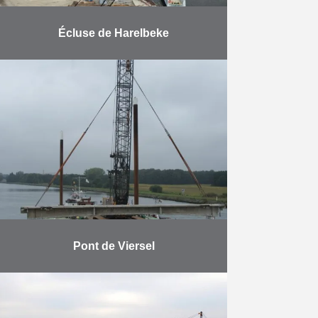
Écluse de Harelbeke
La mission se compose des tâches
suivantes : la conception et la
construction d’un nouveau barrage-
écluse avec échelle à poissons,
l’approfondissement de la Lys, la …
En savoir plus
Pont de Viersel
La démolition et la reconstruction
du pont sur le canal à Viersel
s’imposaient pour permettre au